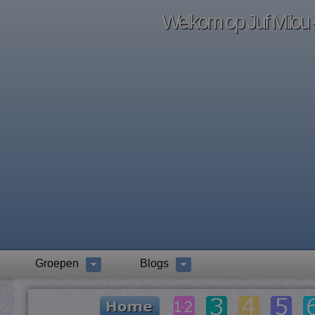
Welkom op Juf Milou -
Groepen
Blogs