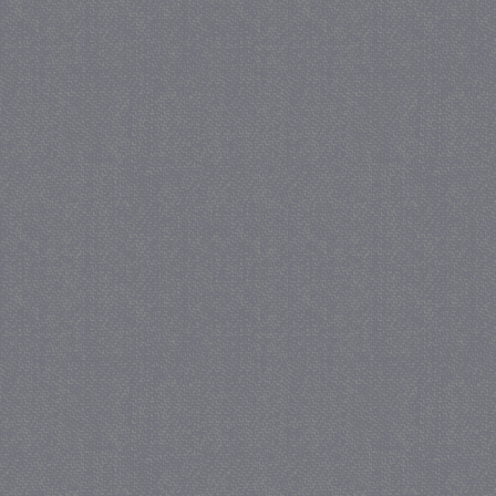
_gat
57 se
Google LLC
.juf-milou.nl