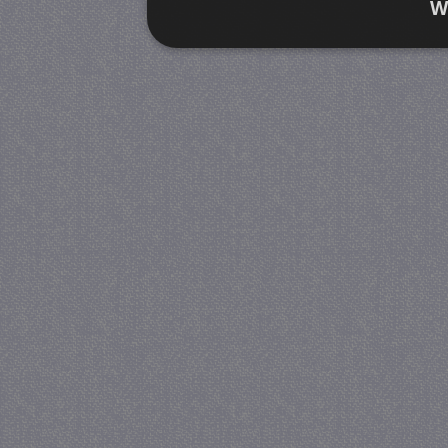
W
Strikt noodzakelijk
Prestatie
Strikt noodzakelijke cookies maken de kernfunctiona
accountbeheer. De website kan niet goed worden geb
Provider
/
Naam
Verva
Domein
CookieScriptConsent
4 we
CookieScript
da
juf-milou.nl
PHPSESSID
Se
PHP.net
juf-milou.nl