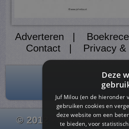
Adverteren
|
Boekrece
Contact
|
Privacy &
Deze w
gebrui
Juf Milou (en de hieronder 
gebruiken cookies en verge
deze website om een ​​beter
© 2012 - 2026 www.juf-m
te bieden, voor statistis