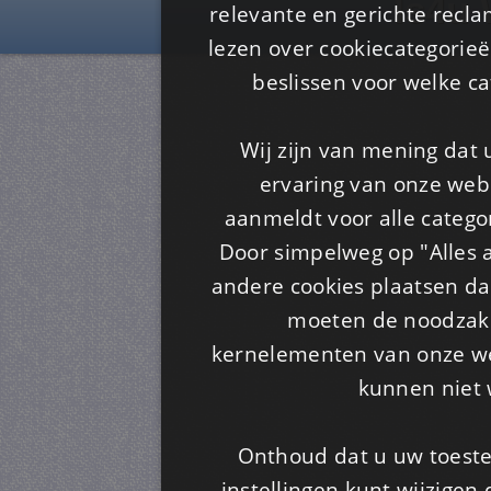
Is4u
relevante en gerichte recl
lezen over cookiecategorie
beslissen voor welke ca
Wij zijn van mening dat
ervaring van onze webs
aanmeldt voor alle categor
Door simpelweg op "Alles a
andere cookies plaatsen dan
moeten de noodzakel
kernelementen van onze web
kunnen niet 
Onthoud dat u uw toeste
instellingen kunt wijzigen