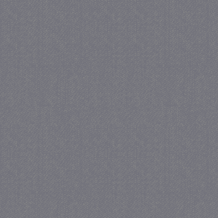
_GRECAPTCHA
5 maa
Google LLC
we
www.google.com
_gid
1 
Google LLC
.juf-milou.nl
crawlprotecttag
juf-milou.nl
1 
_ga
1 j
Google LLC
ma
.juf-milou.nl