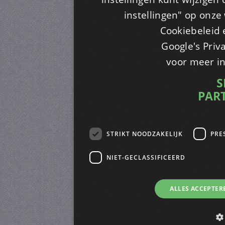
instellingen" op onze w
Cookiebeleid 
Google's Priv
voor meer i
S
PAR
STRIKT NOODZAKELIJK
PRE
NIET-GECLASSIFICEERD
ALLES ACCEPTER