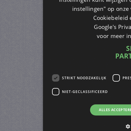
instellingen" op onze w
Cookiebeleid 
Google's Priv
voor meer i
S
PAR
STRIKT NOODZAKELIJK
PRE
NIET-GECLASSIFICEERD
ALLES ACCEPTER