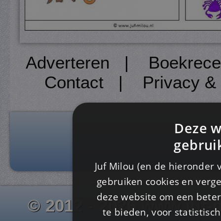
Adverteren
|
Boekrece
Contact
|
Privacy &
Deze w
gebrui
Juf Milou (en de hieronder 
gebruiken cookies en verge
deze website om een ​​beter
© 2012 - 2026 www.juf-m
te bieden, voor statistis