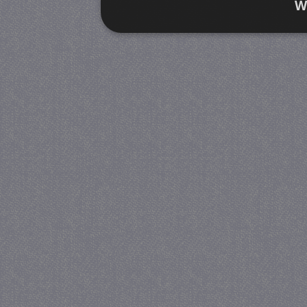
W
Strikt noodzakelijk
Prestatie
Strikt noodzakelijke cookies maken de kernfunctiona
accountbeheer. De website kan niet goed worden geb
Provider
/
Naam
Verva
Domein
CookieScriptConsent
4 we
CookieScript
da
juf-milou.nl
PHPSESSID
Se
PHP.net
juf-milou.nl