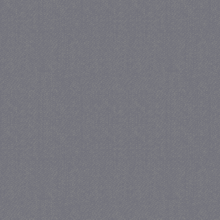
_gat
57 se
Google LLC
.juf-milou.nl