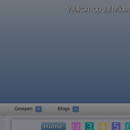
Welkom op Juf Milou -
Groepen
Blogs