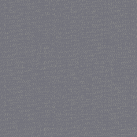
_GRECAPTCHA
5 maa
Google LLC
we
www.google.com
_gid
1 
Google LLC
.juf-milou.nl
crawlprotecttag
juf-milou.nl
1 
_ga
1 j
Google LLC
ma
.juf-milou.nl