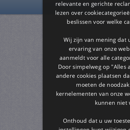
Is4u
relevante en gerichte recl
lezen over cookiecategorie
beslissen voor welke ca
Wij zijn van mening dat
ervaring van onze webs
aanmeldt voor alle categor
Door simpelweg op "Alles a
andere cookies plaatsen dan
moeten de noodzakel
kernelementen van onze web
kunnen niet 
Onthoud dat u uw toeste
instellingen kunt wijzigen