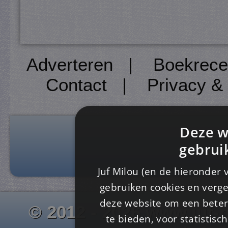
Adverteren
|
Boekrece
Contact
|
Privacy &
Deze w
gebrui
Juf Milou (en de hieronder 
gebruiken cookies en verge
deze website om een ​​beter
© 2012 - 2026 www.juf-m
te bieden, voor statistis