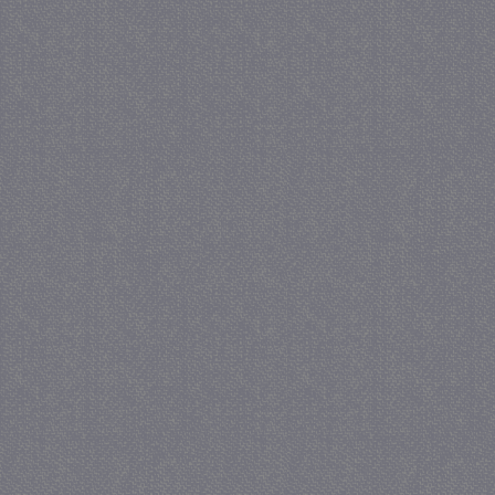
_GRECAPTCHA
5 maa
Google LLC
we
www.google.com
_gid
1 
Google LLC
.juf-milou.nl
crawlprotecttag
juf-milou.nl
1 
_ga
1 j
Google LLC
ma
.juf-milou.nl