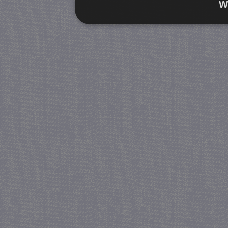
W
Strikt noodzakelijk
Prestatie
Strikt noodzakelijke cookies maken de kernfunctiona
accountbeheer. De website kan niet goed worden geb
Provider
/
Naam
Verva
Domein
CookieScriptConsent
4 we
CookieScript
da
juf-milou.nl
PHPSESSID
Se
PHP.net
juf-milou.nl