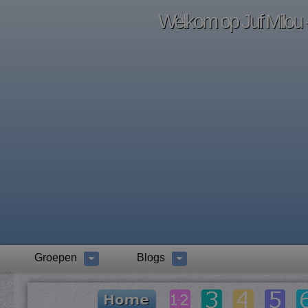
Welkom op Juf Milou -
Groepen
Blogs