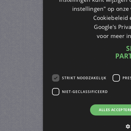
instellingen" op onze w
Cookiebeleid 
Google's Priv
voor meer i
S
PAR
STRIKT NOODZAKELIJK
PRE
NIET-GECLASSIFICEERD
ALLES ACCEPTER