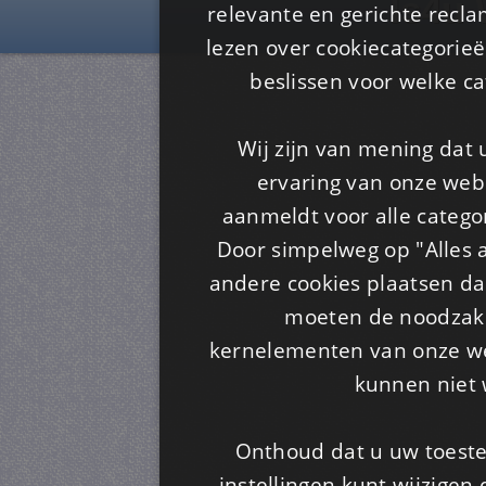
Is4u
relevante en gerichte recl
lezen over cookiecategorie
beslissen voor welke ca
Wij zijn van mening dat
ervaring van onze webs
aanmeldt voor alle categor
Door simpelweg op "Alles a
andere cookies plaatsen dan
moeten de noodzakel
kernelementen van onze web
kunnen niet 
Onthoud dat u uw toeste
instellingen kunt wijzigen