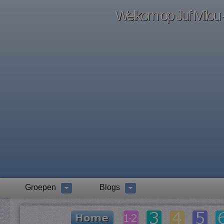
Welkom op Juf Milou -
Groepen
Blogs