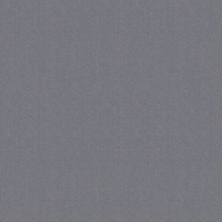
_gat
57 se
Google LLC
.juf-milou.nl