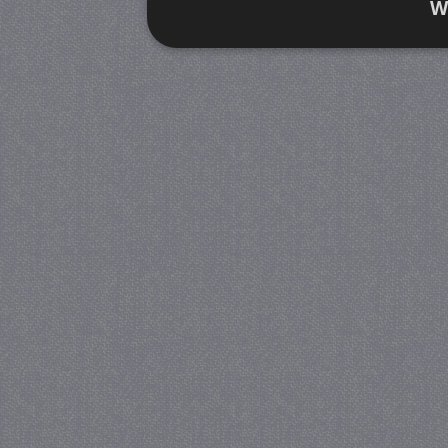
W
Strikt noodzakelijk
Prestatie
Strikt noodzakelijke cookies maken de kernfunctiona
accountbeheer. De website kan niet goed worden geb
Provider
/
Naam
Verva
Domein
CookieScriptConsent
4 we
CookieScript
da
juf-milou.nl
PHPSESSID
Se
PHP.net
juf-milou.nl