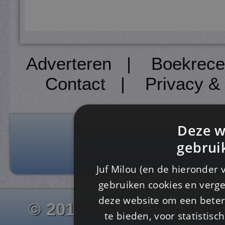
Adverteren
|
Boekrece
Contact
|
Privacy &
Deze w
gebrui
Juf Milou (en de hieronder 
gebruiken cookies en verge
deze website om een ​​beter
© 2012 - 2026 www.juf-m
te bieden, voor statistis