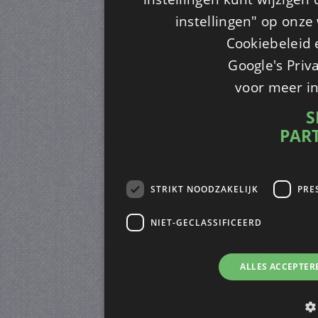
instellingen" op onze w
Cookiebeleid 
Google's Priv
voor meer i
S
PAR
STRIKT NOODZAKELIJK
PRE
NIET-GECLASSIFICEERD
ALLES ACCEPTER