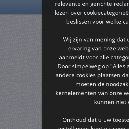
Is4u
relevante en gerichte recl
lezen over cookiecategorie
beslissen voor welke ca
Wij zijn van mening dat
ervaring van onze webs
aanmeldt voor alle categor
Door simpelweg op "Alles a
andere cookies plaatsen dan
moeten de noodzakel
kernelementen van onze web
kunnen niet 
Onthoud dat u uw toeste
instellingen kunt wijzigen