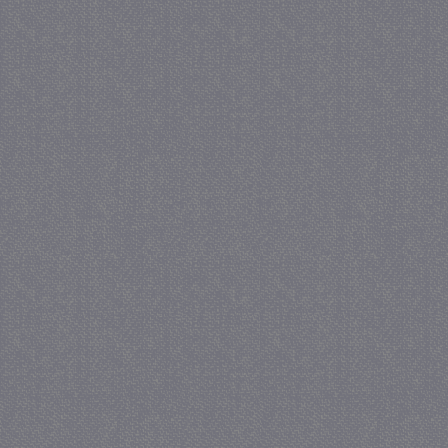
_GRECAPTCHA
5 maa
Google LLC
we
www.google.com
_gid
1 
Google LLC
.juf-milou.nl
crawlprotecttag
juf-milou.nl
1 
_ga
1 j
Google LLC
ma
.juf-milou.nl