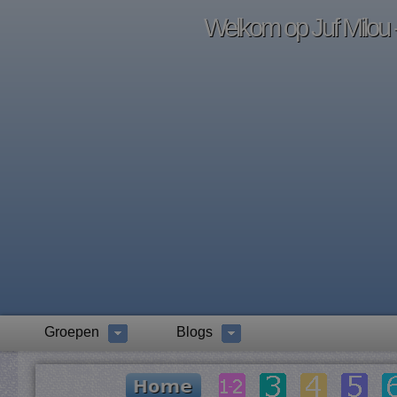
Welkom op Juf Milou -
Groepen
Blogs