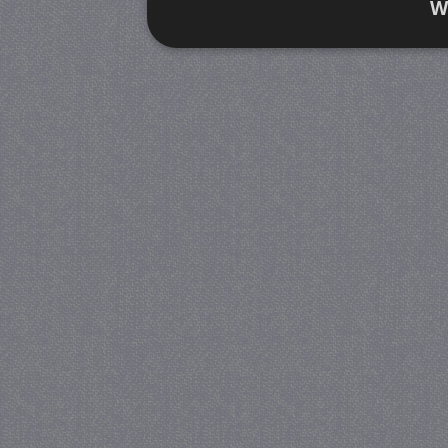
W
Strikt noodzakelijk
Prestatie
Strikt noodzakelijke cookies maken de kernfunctiona
accountbeheer. De website kan niet goed worden geb
Provider
/
Naam
Verva
Domein
CookieScriptConsent
4 we
CookieScript
da
juf-milou.nl
PHPSESSID
Se
PHP.net
juf-milou.nl