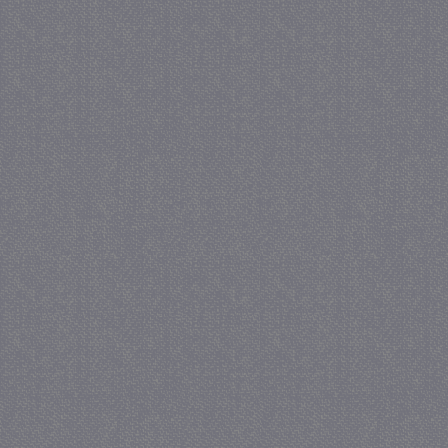
_GRECAPTCHA
5 maa
Google LLC
we
www.google.com
_gid
1 
Google LLC
.juf-milou.nl
crawlprotecttag
juf-milou.nl
1 
_ga
1 j
Google LLC
ma
.juf-milou.nl