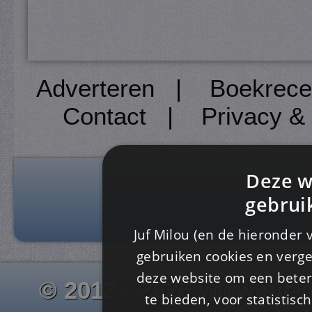
Adverteren
|
Boekrece
Contact
|
Privacy &
Deze w
gebrui
Juf Milou (en de hieronder 
gebruiken cookies en verge
deze website om een ​​beter
© 2012 - 2026 www.juf-m
te bieden, voor statistis