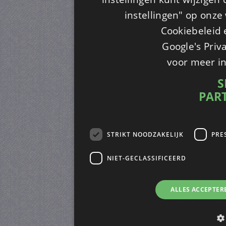
instellingen" op onze w
Cookiebeleid 
Google's Priv
voor meer i
S
PAR
STRIKT NOODZAKELIJK
PRE
NIET-GECLASSIFICEERD
ALLES ACCEPTER