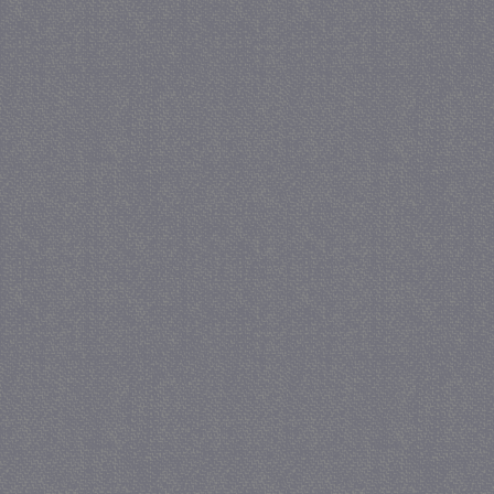
_gat
57 se
Google LLC
.juf-milou.nl