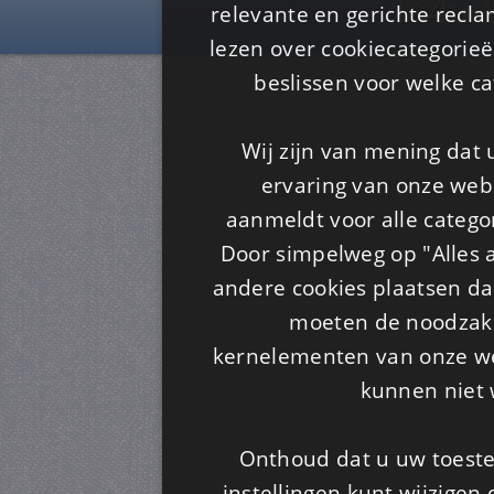
Is4u
relevante en gerichte recl
lezen over cookiecategorie
beslissen voor welke ca
Wij zijn van mening dat
ervaring van onze webs
aanmeldt voor alle categor
Door simpelweg op "Alles a
andere cookies plaatsen dan
moeten de noodzakel
kernelementen van onze web
kunnen niet 
Onthoud dat u uw toeste
instellingen kunt wijzigen