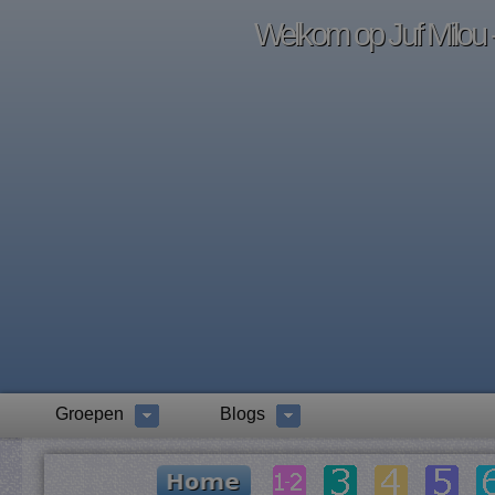
Welkom op Juf Milou -
Groepen
Blogs