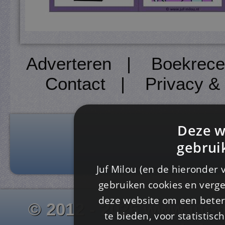
Adverteren
|
Boekrece
Contact
|
Privacy &
Deze w
gebrui
Juf Milou (en de hieronder 
gebruiken cookies en verge
deze website om een ​​beter
© 2012 - 2026 www.juf-m
te bieden, voor statistis