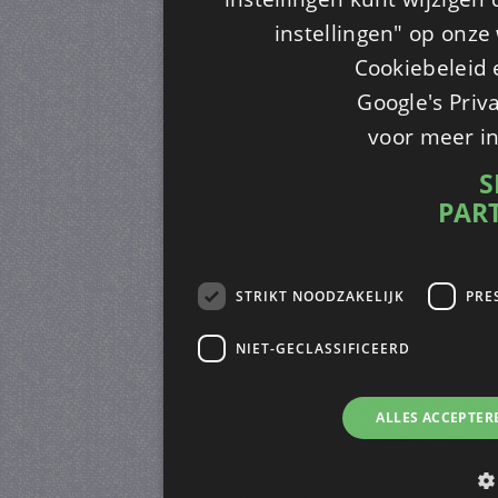
instellingen" op onze w
Cookiebeleid 
Google's Priv
voor meer i
S
PAR
STRIKT NOODZAKELIJK
PRE
NIET-GECLASSIFICEERD
ALLES ACCEPTER