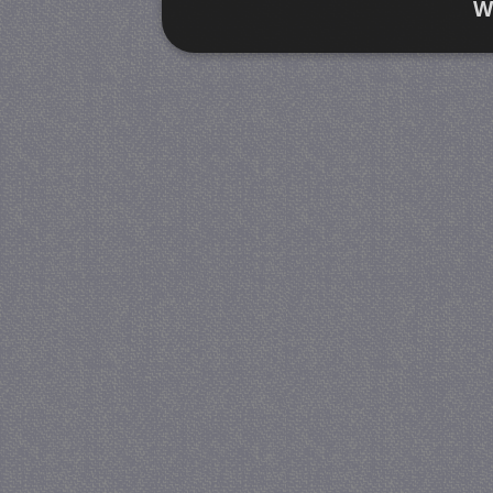
W
Strikt noodzakelijk
Prestatie
Strikt noodzakelijke cookies maken de kernfunctiona
accountbeheer. De website kan niet goed worden geb
Provider
/
Naam
Verva
Domein
CookieScriptConsent
4 we
CookieScript
da
juf-milou.nl
PHPSESSID
Se
PHP.net
juf-milou.nl