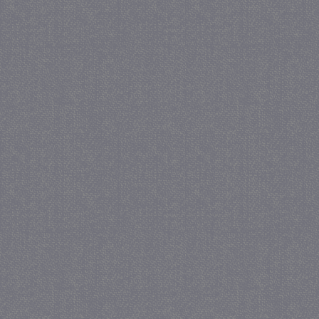
_gat
57 se
Google LLC
.juf-milou.nl