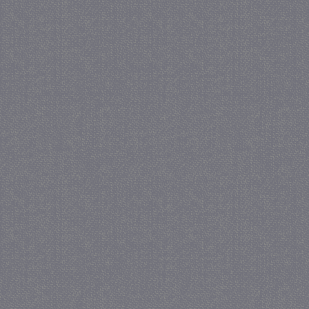
_GRECAPTCHA
5 maa
Google LLC
we
www.google.com
_gid
1 
Google LLC
.juf-milou.nl
crawlprotecttag
juf-milou.nl
1 
_ga
1 j
Google LLC
ma
.juf-milou.nl