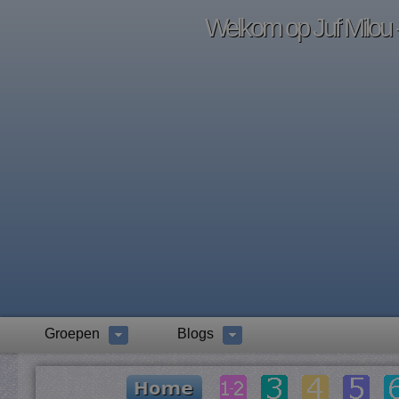
Welkom op Juf Milou -
Groepen
Blogs