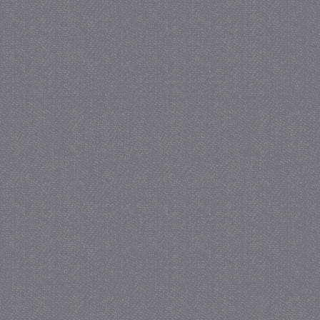
_GRECAPTCHA
5 maa
Google LLC
we
www.google.com
_gid
1 
Google LLC
.juf-milou.nl
crawlprotecttag
juf-milou.nl
1 
_ga
1 j
Google LLC
ma
.juf-milou.nl