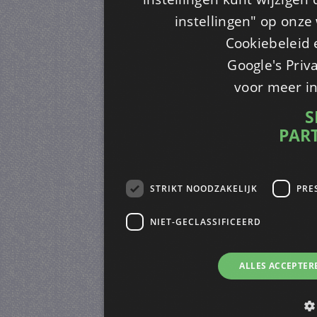
instellingen" op onze w
Cookiebeleid 
Google's Priv
voor meer i
S
PAR
STRIKT NOODZAKELIJK
PRE
NIET-GECLASSIFICEERD
ALLES ACCEPTER