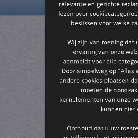
Is4u
relevante en gerichte recl
lezen over cookiecategorie
beslissen voor welke ca
Wij zijn van mening dat
ervaring van onze webs
aanmeldt voor alle categor
Door simpelweg op "Alles a
andere cookies plaatsen dan
moeten de noodzakel
kernelementen van onze web
kunnen niet 
Onthoud dat u uw toeste
instellingen kunt wijzigen