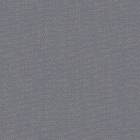
_gat
57 se
Google LLC
.juf-milou.nl