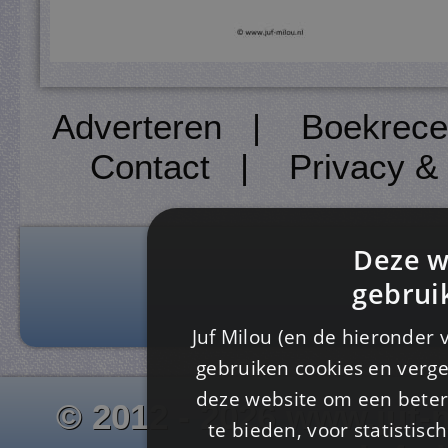
Adverteren
|
Boekrece
Contact
|
Privacy &
Deze w
gebrui
Juf Milou (en de hieronder 
gebruiken cookies en verge
deze website om een ​​beter
© 2012 - 2026 www.juf-m
te bieden, voor statistis