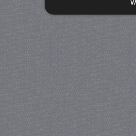
W
Strikt noodzakelijk
Prestatie
Strikt noodzakelijke cookies maken de kernfunctiona
accountbeheer. De website kan niet goed worden geb
Provider
/
Naam
Verva
Domein
CookieScriptConsent
4 we
CookieScript
da
juf-milou.nl
PHPSESSID
Se
PHP.net
juf-milou.nl