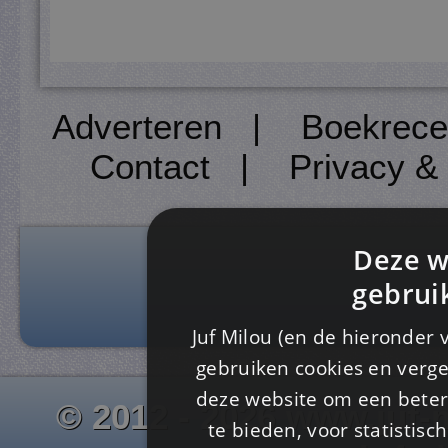
Adverteren
|
Boekrece
Contact
|
Privacy &
Deze w
gebrui
Juf Milou (en de hieronder 
gebruiken cookies en verge
deze website om een ​​beter
© 2012 - 2026 www.juf-m
te bieden, voor statistis