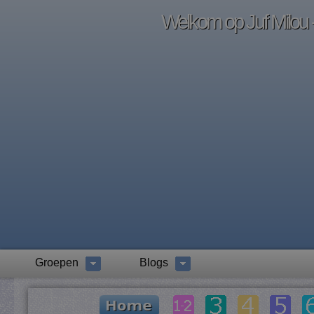
Welkom op Juf Milou -
Groepen
Blogs