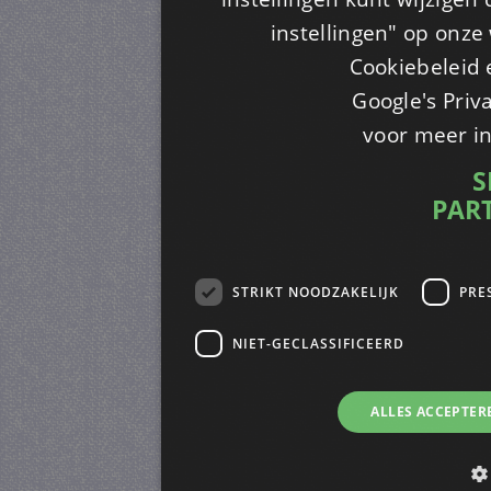
instellingen" op onze w
Cookiebeleid 
Google's Priv
voor meer i
S
PAR
STRIKT NOODZAKELIJK
PRE
NIET-GECLASSIFICEERD
ALLES ACCEPTER