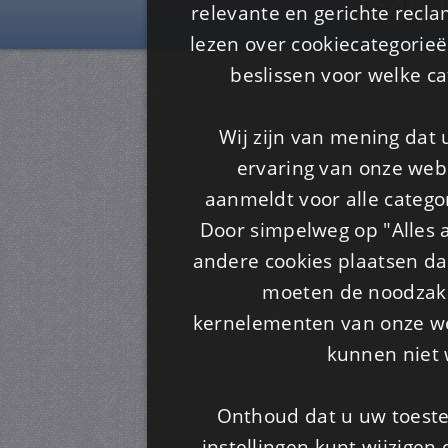
Is4u
relevante en gerichte recl
lezen over cookiecategorie
beslissen voor welke ca
Wij zijn van mening dat
ervaring van onze webs
aanmeldt voor alle categor
Door simpelweg op "Alles a
andere cookies plaatsen dan
moeten de noodzakel
kernelementen van onze web
kunnen niet 
Onthoud dat u uw toeste
instellingen kunt wijzigen