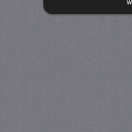
W
Strikt noodzakelijk
Prestatie
Strikt noodzakelijke cookies maken de kernfunctiona
accountbeheer. De website kan niet goed worden geb
Provider
/
Naam
Verva
Domein
CookieScriptConsent
4 we
CookieScript
da
juf-milou.nl
PHPSESSID
Se
PHP.net
juf-milou.nl