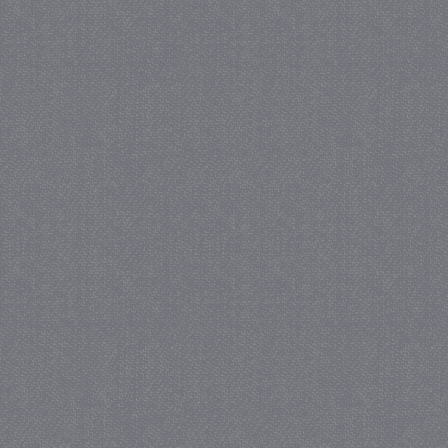
_gat
57 se
Google LLC
.juf-milou.nl