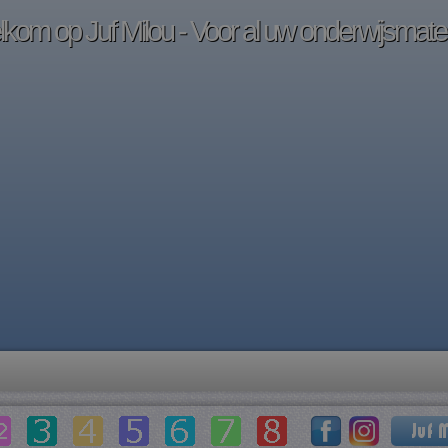
kom op Juf Milou - Voor al uw onderwijsmater