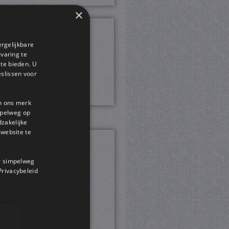
×
ergelijkbare
rvaring te
 te bieden. U
slissen voor
en ons merk
impelweg op
dzakelijke
website te
or simpelweg
 Privacybeleid