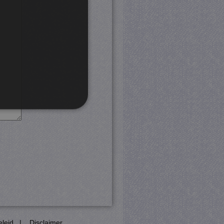
rd
 en accountbeheer. De
com-service om de
cookie-banner van Cookie-
PHP-taal. Dit is een
eleid
|
Disclaimer