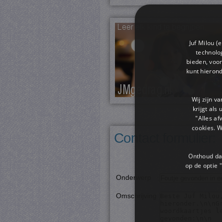
Juf Milou (
technolog
bieden, voor
kunt hieron
Wij zijn v
krijgt als
"Alles af
cookies. 
Contact formulier:
Onthoud dat
op de optie "
Onderwerp
:
Omschrijving