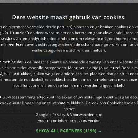
Deze website maakt gebruik van cookies.
en de hieronder vermelde derde partijen) plaatsen en gebruiken cookies en v
ieën (“cookies”) op deze website om een ​​betere en gebruiksvriendelijkere e
 statistische en analytische doeleinden en om relevante en gerichte reclame
der meer lezen over cookiecategorieën en de schakelaars gebruiken om te be
welke categorieën u zich wilt aanmelden.
an mening dat u de meest relevante en boeiende ervaring van onze website 
 u zich aanmeldt voor alle categorieën. Maar het is altijd jouw keuze! Door s
wijzen" te drukken, zullen we geen andere cookies plaatsen dan de strikt noo
We moeten de noodzakelijke cookies instellen om de kernelementen van onze 
laten functioneren, en deze kunnen niet worden uitgeschakeld.
 u uw toestemming altijd kunt intrekken of uw instellingen kunt wijzigen do
cookie-instellingen" op onze website te klikken. Zie ook ons ​​Cookiebeleid en
en het
Google's Privacy & Voorwaarden-site
voor meer informatie.
Lees verder
SHOW ALL PARTNERS
(1199) →