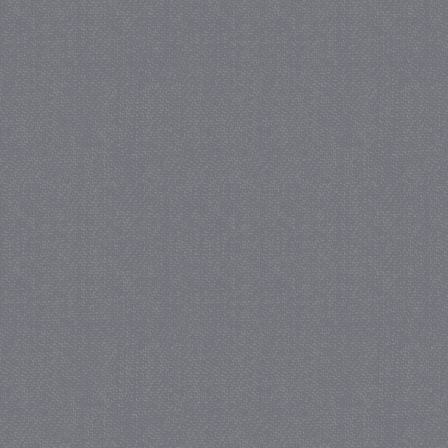
_gat
57 se
Google LLC
.juf-milou.nl