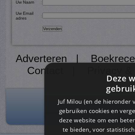
Uw Naam
:
Uw Email
:
adres
Adverteren
|
Boekrece
Contact
|
Privacy &
Deze w
gebrui
Juf Milou (en de hieronder 
gebruiken cookies en verge
deze website om een ​​beter
te bieden, voor statistis