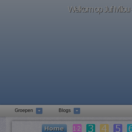
Welkom op Juf Milou -
Groepen
Blogs