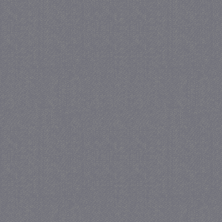
_GRECAPTCHA
5 maa
Google LLC
we
www.google.com
_gid
1 
Google LLC
.juf-milou.nl
crawlprotecttag
juf-milou.nl
1 
_ga
1 j
Google LLC
ma
.juf-milou.nl