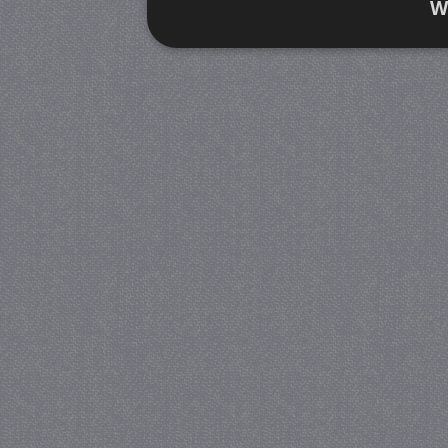
W
Strikt noodzakelijk
Prestatie
Strikt noodzakelijke cookies maken de kernfunctiona
accountbeheer. De website kan niet goed worden geb
Provider
/
Naam
Verva
Domein
CookieScriptConsent
4 we
CookieScript
da
juf-milou.nl
PHPSESSID
Se
PHP.net
juf-milou.nl