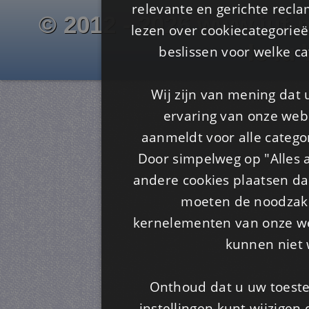
relevante en gerichte recl
© 2012 - 2026 www.juf-m
lezen over cookiecategorie
Is4u
beslissen voor welke ca
Wij zijn van mening dat
ervaring van onze webs
aanmeldt voor alle categor
Door simpelweg op "Alles a
andere cookies plaatsen dan
moeten de noodzakel
kernelementen van onze web
kunnen niet 
Onthoud dat u uw toeste
instellingen kunt wijzigen