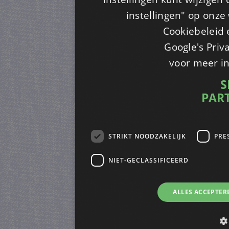
instellingen" op onze w
Cookiebeleid 
Google's Priv
voor meer i
S
PAR
STRIKT NOODZAKELIJK
PRE
NIET-GECLASSIFICEERD
ALLES ACCEPTER