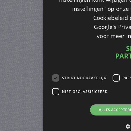
instellingen" op onze w
Cookiebeleid 
Google's Priv
voor meer i
S
PAR
STRIKT NOODZAKELIJK
PRE
NIET-GECLASSIFICEERD
ALLES ACCEPTER