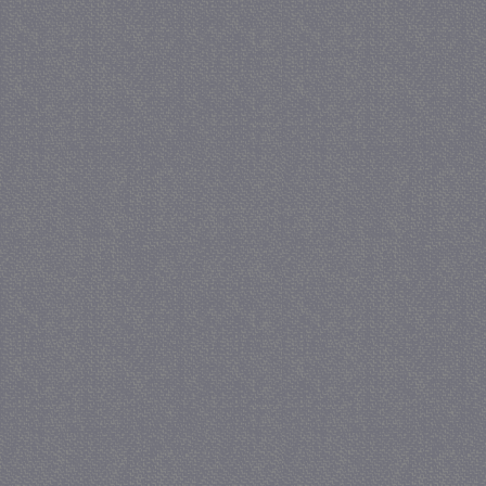
_GRECAPTCHA
5 maa
Google LLC
we
www.google.com
_gid
1 
Google LLC
.juf-milou.nl
crawlprotecttag
juf-milou.nl
1 
_ga
1 j
Google LLC
ma
.juf-milou.nl