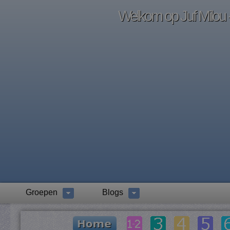
Welkom op Juf Milou -
Groepen
Blogs