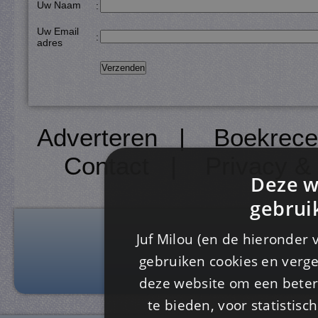
Uw Naam
:
Uw Email
:
adres
Adverteren
|
Boekrece
Contact
|
Privacy &
Deze w
gebrui
Juf Milou (en de hieronder 
gebruiken cookies en verge
deze website om een ​​beter
te bieden, voor statistis