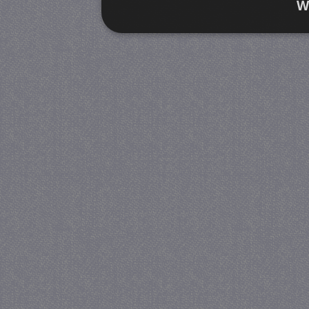
W
Strikt noodzakelijk
Prestatie
Strikt noodzakelijke cookies maken de kernfunctiona
accountbeheer. De website kan niet goed worden geb
Provider
/
Naam
Verva
Domein
CookieScriptConsent
4 we
CookieScript
da
juf-milou.nl
PHPSESSID
Se
PHP.net
juf-milou.nl