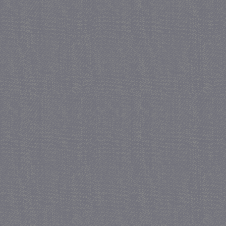
_gat
57 se
Google LLC
.juf-milou.nl