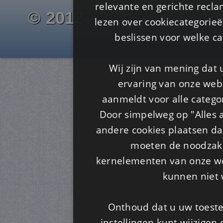
relevante en gerichte recl
© 2012 - 2026 www.juf-m
lezen over cookiecategorie
Is4u
beslissen voor welke ca
Wij zijn van mening dat
ervaring van onze webs
aanmeldt voor alle categor
Door simpelweg op "Alles a
andere cookies plaatsen dan
moeten de noodzakel
kernelementen van onze web
kunnen niet 
Onthoud dat u uw toeste
instellingen kunt wijzigen