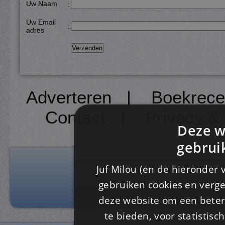
Uw Naam
:
Uw Email
:
adres
Adverteren
|
Boekrece
Contact
|
Privacy &
Deze w
gebrui
Juf Milou (en de hieronder 
gebruiken cookies en verge
deze website om een ​​beter
te bieden, voor statistis