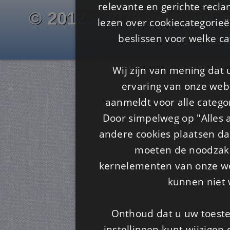
relevante en gerichte recl
© 2012 - 2026 www.juf-m
lezen over cookiecategorie
Is4u
beslissen voor welke ca
Wij zijn van mening dat
ervaring van onze webs
aanmeldt voor alle categor
Door simpelweg op "Alles a
andere cookies plaatsen dan
moeten de noodzakel
kernelementen van onze web
kunnen niet 
Onthoud dat u uw toeste
instellingen kunt wijzigen