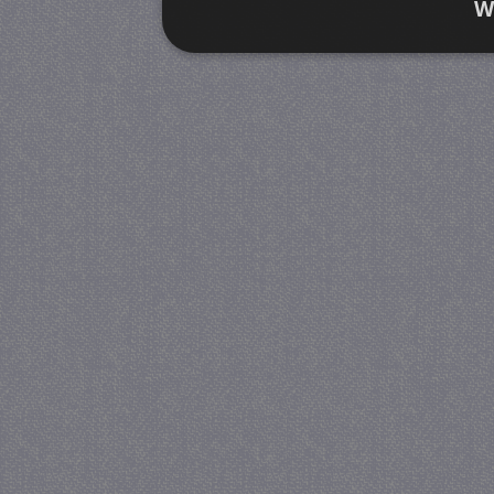
W
Strikt noodzakelijk
Prestatie
Strikt noodzakelijke cookies maken de kernfunctiona
accountbeheer. De website kan niet goed worden geb
Provider
/
Naam
Verva
Domein
CookieScriptConsent
4 we
CookieScript
da
juf-milou.nl
PHPSESSID
Se
PHP.net
juf-milou.nl