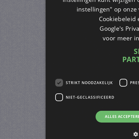
instellingen" op onze w
Cookiebeleid 
Google's Priv
voor meer i
S
PAR
STRIKT NOODZAKELIJK
PRE
NIET-GECLASSIFICEERD
ALLES ACCEPTER