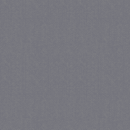
_gat
57 se
Google LLC
.juf-milou.nl