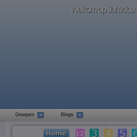
Welkom op Juf Milou -
Groepen
Blogs