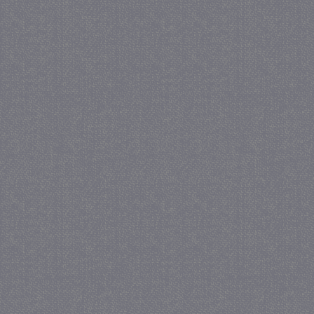
_GRECAPTCHA
5 maa
Google LLC
we
www.google.com
_gid
1 
Google LLC
.juf-milou.nl
crawlprotecttag
juf-milou.nl
1 
_ga
1 j
Google LLC
ma
.juf-milou.nl