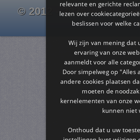
relevante en gerichte recl
© 2012 - 2026 www.juf-m
lezen over cookiecategorie
Is4u
beslissen voor welke ca
Wij zijn van mening dat
ervaring van onze webs
aanmeldt voor alle categor
Door simpelweg op "Alles a
andere cookies plaatsen dan
moeten de noodzakel
kernelementen van onze web
kunnen niet 
Onthoud dat u uw toeste
instellingen kunt wijzigen