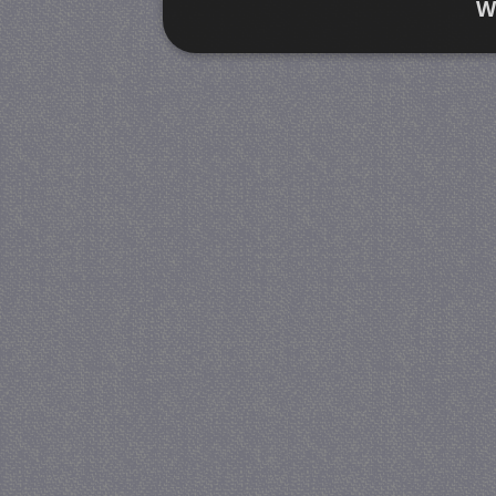
W
Strikt noodzakelijk
Prestatie
Strikt noodzakelijke cookies maken de kernfunctiona
accountbeheer. De website kan niet goed worden geb
Provider
/
Naam
Verva
Domein
CookieScriptConsent
4 we
CookieScript
da
juf-milou.nl
PHPSESSID
Se
PHP.net
juf-milou.nl