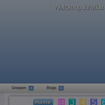
Welkom op Juf Milou -
Groepen
Blogs