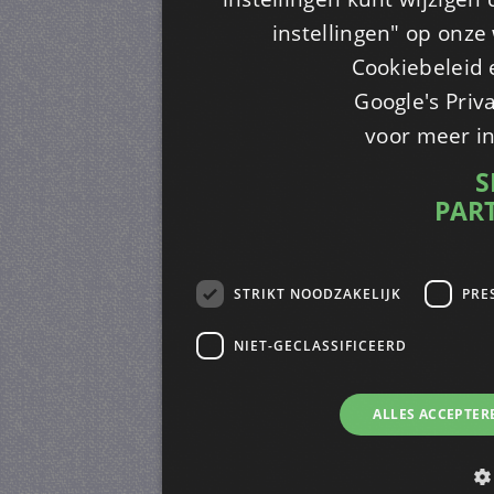
instellingen" op onze w
Cookiebeleid 
Google's Priv
voor meer i
S
PAR
STRIKT NOODZAKELIJK
PRE
NIET-GECLASSIFICEERD
ALLES ACCEPTER