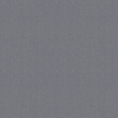
_gat
57 se
Google LLC
.juf-milou.nl