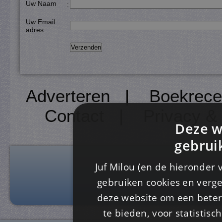
Uw Naam
:
Uw Email
:
adres
Adverteren
|
Boekrece
Contact
|
Privacy &
Deze w
gebrui
Juf Milou (en de hieronder 
gebruiken cookies en verge
deze website om een ​​beter
te bieden, voor statistis