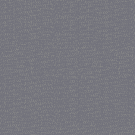
_GRECAPTCHA
5 maa
Google LLC
we
www.google.com
_gid
1 
Google LLC
.juf-milou.nl
crawlprotecttag
juf-milou.nl
1 
_ga
1 j
Google LLC
ma
.juf-milou.nl