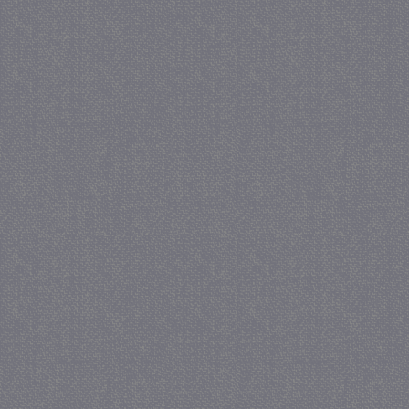
_GRECAPTCHA
5 maa
Google LLC
we
www.google.com
_gid
1 
Google LLC
.juf-milou.nl
crawlprotecttag
juf-milou.nl
1 
_ga
1 j
Google LLC
ma
.juf-milou.nl