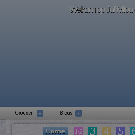
Welkom op Juf Milou -
Groepen
Blogs