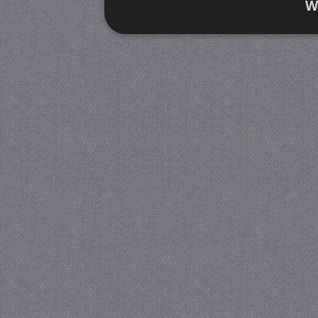
W
Strikt noodzakelijk
Prestatie
Strikt noodzakelijke cookies maken de kernfunctiona
accountbeheer. De website kan niet goed worden geb
Provider
/
Naam
Verva
Domein
CookieScriptConsent
4 we
CookieScript
da
juf-milou.nl
PHPSESSID
Se
PHP.net
juf-milou.nl