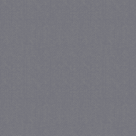
_gat
57 se
Google LLC
.juf-milou.nl