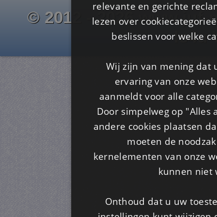
relevante en gerichte recl
© 2012 - 2026 www.juf-m
lezen over cookiecategorie
Is4u
beslissen voor welke ca
Wij zijn van mening dat
ervaring van onze webs
aanmeldt voor alle categor
Door simpelweg op "Alles a
andere cookies plaatsen dan
moeten de noodzakel
kernelementen van onze web
kunnen niet 
Onthoud dat u uw toeste
instellingen kunt wijzigen