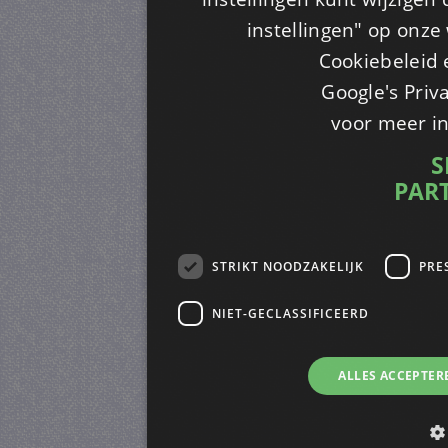
instellingen" op onze w
Cookiebeleid 
Google's Priv
voor meer i
S
PAR
STRIKT NOODZAKELIJK
PRE
NIET-GECLASSIFICEERD
ALLES ACCEPTER