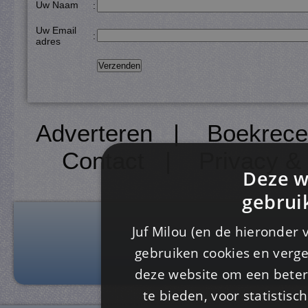
Uw Naam
:
Uw Email
:
adres
Adverteren
|
Boekrece
Contact
|
Privacy &
Deze w
gebrui
Juf Milou (en de hieronder 
gebruiken cookies en verge
deze website om een ​​beter
te bieden, voor statistis