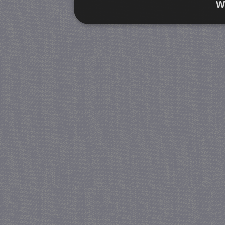
W
Strikt noodzakelijk
Prestatie
Strikt noodzakelijke cookies maken de kernfunctiona
accountbeheer. De website kan niet goed worden geb
Provider
/
Naam
Verva
Domein
CookieScriptConsent
4 we
CookieScript
da
juf-milou.nl
PHPSESSID
Se
PHP.net
juf-milou.nl