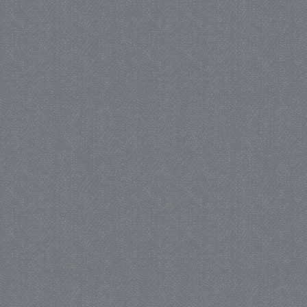
_GRECAPTCHA
5 maa
Google LLC
we
www.google.com
_gid
1 
Google LLC
.juf-milou.nl
crawlprotecttag
juf-milou.nl
1 
_ga
1 j
Google LLC
ma
.juf-milou.nl