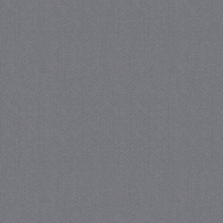
_gat
57 se
Google LLC
.juf-milou.nl