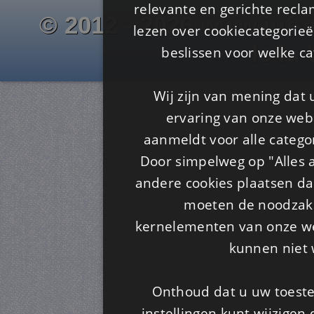
relevante en gerichte recl
© 2012 - 2026 www.juf-m
lezen over cookiecategorie
Is4u
beslissen voor welke ca
Wij zijn van mening dat
ervaring van onze webs
aanmeldt voor alle categor
Door simpelweg op "Alles a
andere cookies plaatsen dan
moeten de noodzakel
kernelementen van onze web
kunnen niet 
Onthoud dat u uw toeste
instellingen kunt wijzigen