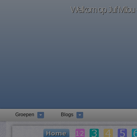
Welkom op Juf Milou -
Groepen
Blogs