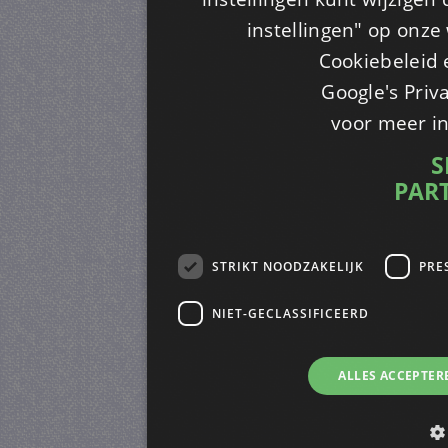
instellingen" op onze w
Cookiebeleid 
Google's Priv
voor meer i
S
PAR
STRIKT NOODZAKELIJK
PRE
NIET-GECLASSIFICEERD
ALLES ACCEPTER