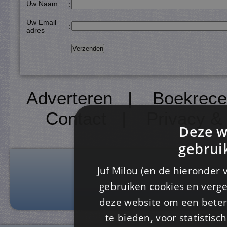
Uw Naam
:
Uw Email
:
adres
Adverteren
|
Boekrece
Contact
|
Privacy &
Deze w
gebrui
Juf Milou (en de hieronder 
gebruiken cookies en verge
deze website om een ​​beter
te bieden, voor statistis