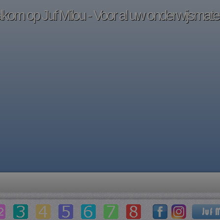
kom op Juf Milou - Voor al uw onderwijsmater