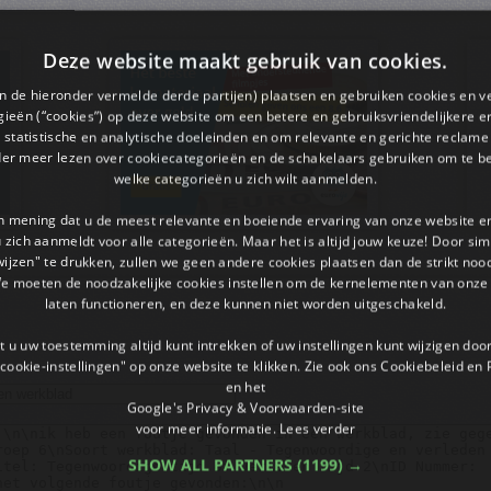
Deze website maakt gebruik van cookies.
en de hieronder vermelde derde partijen) plaatsen en gebruiken cookies en v
ieën (“cookies”) op deze website om een ​​betere en gebruiksvriendelijkere e
 statistische en analytische doeleinden en om relevante en gerichte reclame
der meer lezen over cookiecategorieën en de schakelaars gebruiken om te be
welke categorieën u zich wilt aanmelden.
an mening dat u de meest relevante en boeiende ervaring van onze website 
 u zich aanmeldt voor alle categorieën. Maar het is altijd jouw keuze! Door s
wijzen" te drukken, zullen we geen andere cookies plaatsen dan de strikt noo
We moeten de noodzakelijke cookies instellen om de kernelementen van onze 
laten functioneren, en deze kunnen niet worden uitgeschakeld.
 u uw toestemming altijd kunt intrekken of uw instellingen kunt wijzigen do
cookie-instellingen" op onze website te klikken. Zie ook ons ​​Cookiebeleid en
en het
Google's Privacy & Voorwaarden-site
voor meer informatie.
Lees verder
SHOW ALL PARTNERS
(1199) →