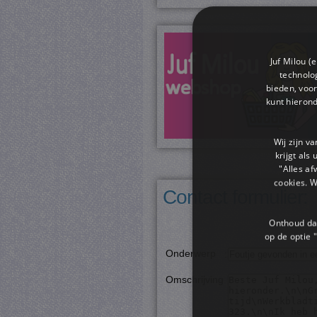
Juf Milou (
technolog
bieden, voor
kunt hieron
Wij zijn v
krijgt als
"Alles af
cookies. 
Contact formulier:
Onthoud dat
op de optie "
Onderwerp
:
Omschrijving