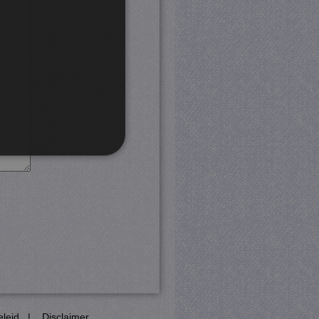
rd
 en accountbeheer. De
com-service om de
cookie-banner van Cookie-
PHP-taal. Dit is een
eleid
|
Disclaimer