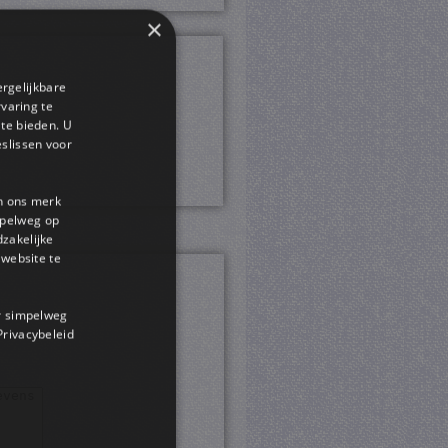
×
ergelijkbare
rvaring te
 te bieden. U
slissen voor
en ons merk
impelweg op
dzakelijke
website te
or simpelweg
 Privacybeleid