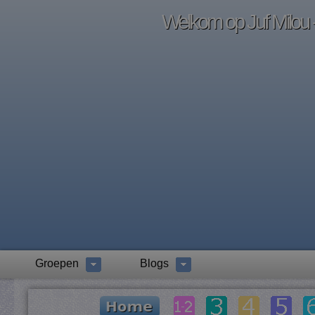
Welkom op Juf Milou -
Groepen
Blogs