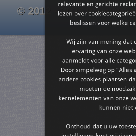
relevante en gerichte recl
© 2012 - 2026 www.juf-m
lezen over cookiecategorie
Is4u
beslissen voor welke ca
Wij zijn van mening dat
ervaring van onze webs
aanmeldt voor alle categor
Door simpelweg op "Alles a
andere cookies plaatsen dan
moeten de noodzakel
kernelementen van onze web
kunnen niet 
Onthoud dat u uw toeste
instellingen kunt wijzigen