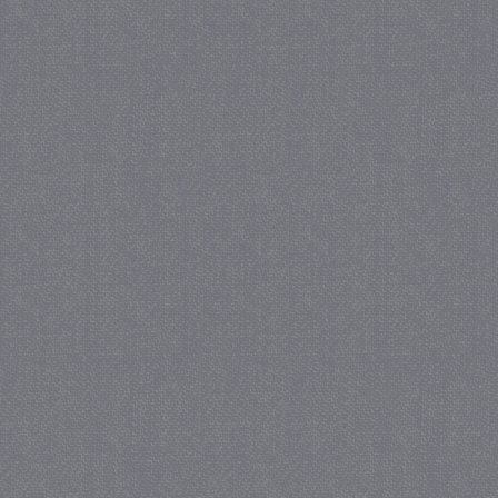
_gat
57 se
Google LLC
.juf-milou.nl