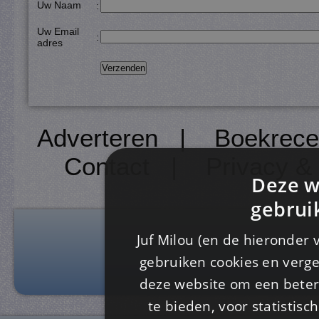
Uw Naam
:
Uw Email
:
adres
Adverteren
|
Boekrece
Contact
|
Privacy &
Deze w
gebrui
Juf Milou (en de hieronder 
gebruiken cookies en verge
deze website om een ​​beter
te bieden, voor statistis