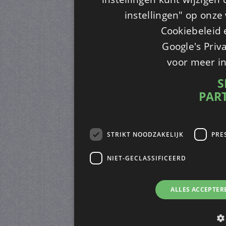
instellingen" op onze w
Cookiebeleid 
Google's Priv
voor meer i
S
PAR
STRIKT NOODZAKELIJK
PRE
NIET-GECLASSIFICEERD
ALLES ACCEPTER