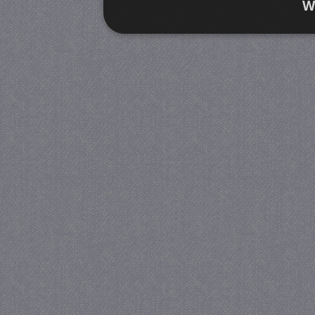
W
Strikt noodzakelijk
Prestatie
Strikt noodzakelijke cookies maken de kernfunctiona
accountbeheer. De website kan niet goed worden geb
Provider
/
Naam
Verva
Domein
CookieScriptConsent
4 we
CookieScript
da
juf-milou.nl
PHPSESSID
Se
PHP.net
juf-milou.nl