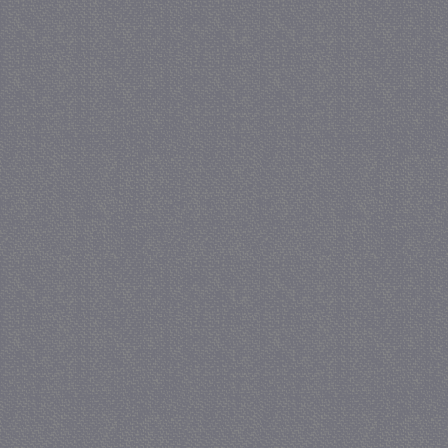
_GRECAPTCHA
5 maa
Google LLC
we
www.google.com
_gid
1 
Google LLC
.juf-milou.nl
crawlprotecttag
juf-milou.nl
1 
_ga
1 j
Google LLC
ma
.juf-milou.nl