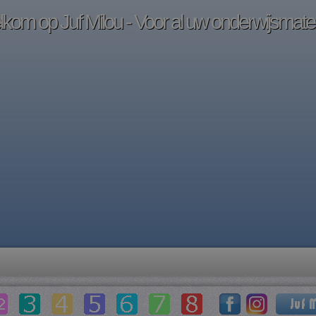
kom op Juf Milou - Voor al uw onderwijsmater