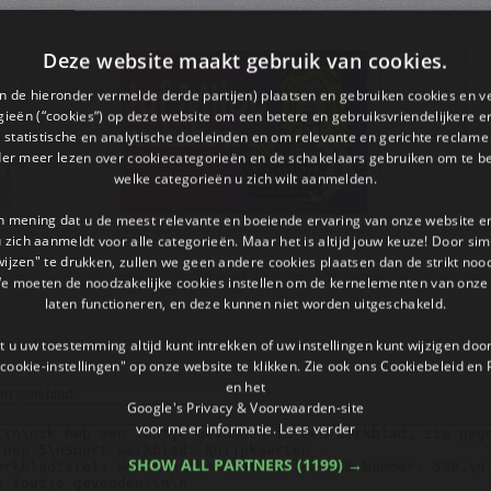
Deze website maakt gebruik van cookies.
en de hieronder vermelde derde partijen) plaatsen en gebruiken cookies en v
ieën (“cookies”) op deze website om een ​​betere en gebruiksvriendelijkere e
 statistische en analytische doeleinden en om relevante en gerichte reclame
der meer lezen over cookiecategorieën en de schakelaars gebruiken om te be
welke categorieën u zich wilt aanmelden.
an mening dat u de meest relevante en boeiende ervaring van onze website 
 u zich aanmeldt voor alle categorieën. Maar het is altijd jouw keuze! Door s
wijzen" te drukken, zullen we geen andere cookies plaatsen dan de strikt noo
We moeten de noodzakelijke cookies instellen om de kernelementen van onze 
laten functioneren, en deze kunnen niet worden uitgeschakeld.
 u uw toestemming altijd kunt intrekken of uw instellingen kunt wijzigen do
cookie-instellingen" op onze website te klikken. Zie ook ons ​​Cookiebeleid en
en het
Google's Privacy & Voorwaarden-site
voor meer informatie.
Lees verder
SHOW ALL PARTNERS
(1199) →