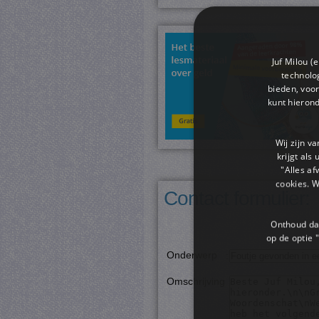
Juf Milou (
technolog
bieden, voor
kunt hieron
Wij zijn v
krijgt als
"Alles af
cookies. 
Contact formulier:
Onthoud dat
op de optie "
Onderwerp
:
Omschrijving