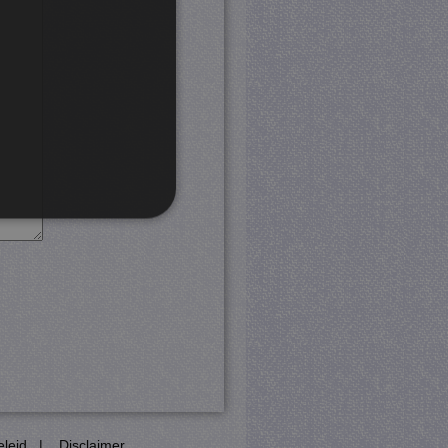
rd
 en accountbeheer. De
com-service om de
cookie-banner van Cookie-
PHP-taal. Dit is een
eleid
|
Disclaimer