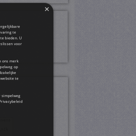
×
ergelijkbare
rvaring te
 te bieden. U
slissen voor
en ons merk
impelweg op
dzakelijke
website te
or simpelweg
 Privacybeleid