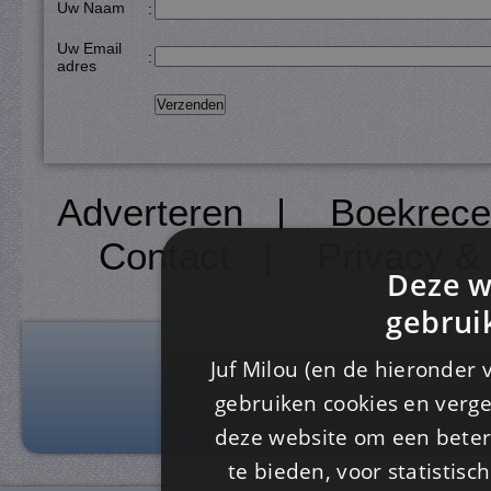
Uw Naam
:
Uw Email
:
adres
Adverteren
|
Boekrece
Contact
|
Privacy &
Deze w
gebrui
Juf Milou (en de hieronder 
gebruiken cookies en verge
deze website om een ​​beter
te bieden, voor statistis