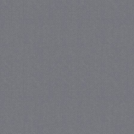
_gat
57 se
Google LLC
.juf-milou.nl