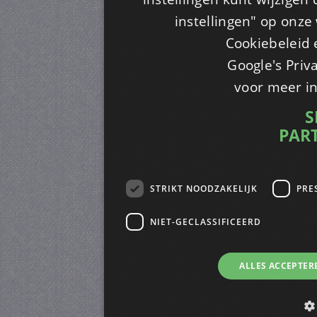
instellingen" op onze w
Cookiebeleid 
Google's Priv
voor meer i
S
PAR
STRIKT NOODZAKELIJK
PRE
NIET-GECLASSIFICEERD
ALLES ACCEPTER