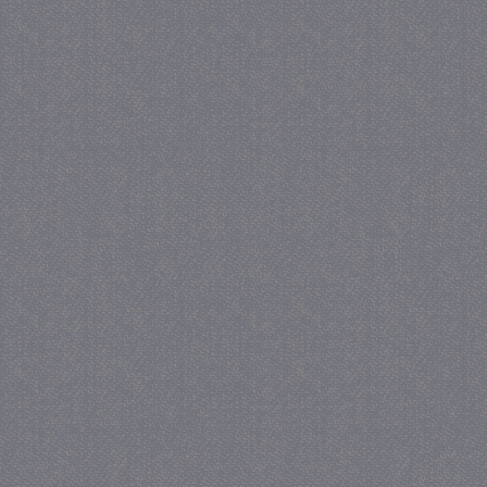
_GRECAPTCHA
5 maa
Google LLC
we
www.google.com
_gid
1 
Google LLC
.juf-milou.nl
crawlprotecttag
juf-milou.nl
1 
_ga
1 j
Google LLC
ma
.juf-milou.nl