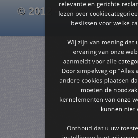
relevante en gerichte recl
© 2012 - 2026 www.juf-m
lezen over cookiecategorie
Is4u
beslissen voor welke ca
Wij zijn van mening dat
ervaring van onze webs
aanmeldt voor alle categor
Door simpelweg op "Alles a
andere cookies plaatsen dan
moeten de noodzakel
kernelementen van onze web
kunnen niet 
Onthoud dat u uw toeste
instellingen kunt wijzigen