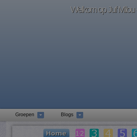
Welkom op Juf Milou -
Groepen
Blogs