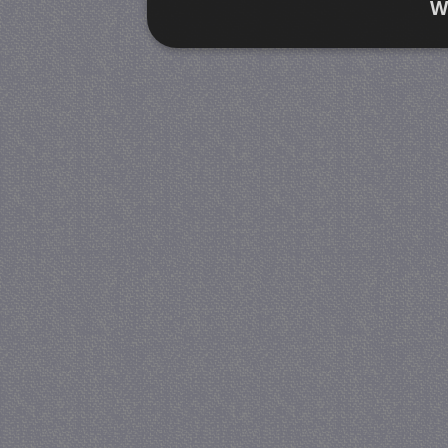
W
Strikt noodzakelijk
Prestatie
Strikt noodzakelijke cookies maken de kernfunctiona
accountbeheer. De website kan niet goed worden geb
Provider
/
Naam
Verva
Domein
CookieScriptConsent
4 we
CookieScript
da
juf-milou.nl
PHPSESSID
Se
PHP.net
juf-milou.nl