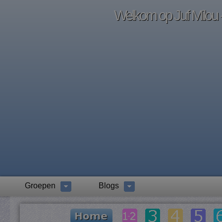
Welkom op Juf Milou -
Groepen
Blogs