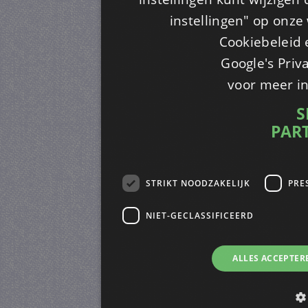
instellingen" op onze w
Cookiebeleid 
Google's Priv
voor meer i
S
PAR
STRIKT NOODZAKELIJK
PRE
NIET-GECLASSIFICEERD
ALLES ACCEPTER