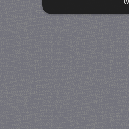
W
Strikt noodzakelijk
Prestatie
Strikt noodzakelijke cookies maken de kernfunctiona
accountbeheer. De website kan niet goed worden geb
Provider
/
Naam
Verva
Domein
CookieScriptConsent
4 we
CookieScript
da
juf-milou.nl
PHPSESSID
Se
PHP.net
juf-milou.nl