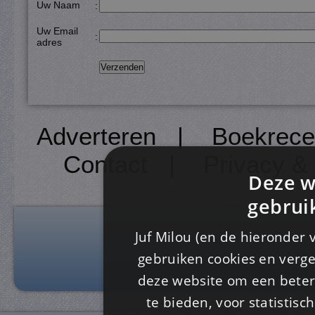
Uw Naam
:
Uw Email
:
adres
Adverteren
|
Boekrece
Contact
|
Privacy &
Deze w
gebrui
Juf Milou (en de hieronder 
gebruiken cookies en verge
deze website om een ​​beter
te bieden, voor statistis