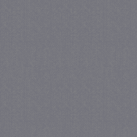
_GRECAPTCHA
5 maa
Google LLC
we
www.google.com
_gid
1 
Google LLC
.juf-milou.nl
crawlprotecttag
juf-milou.nl
1 
_ga
1 j
Google LLC
ma
.juf-milou.nl