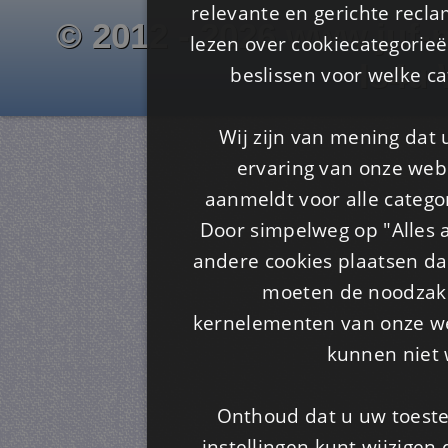
relevante en gerichte recl
© 2012 - 2026 www.juf-m
lezen over cookiecategorie
Is4u
beslissen voor welke ca
Wij zijn van mening dat
ervaring van onze webs
aanmeldt voor alle categor
Door simpelweg op "Alles a
andere cookies plaatsen dan
moeten de noodzakel
kernelementen van onze web
kunnen niet 
Onthoud dat u uw toeste
instellingen kunt wijzigen