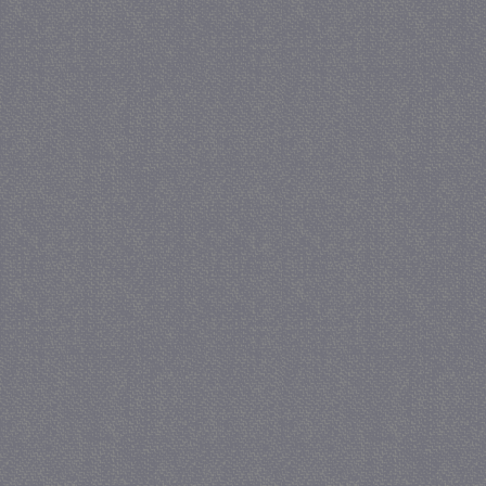
_gat
57 se
Google LLC
.juf-milou.nl