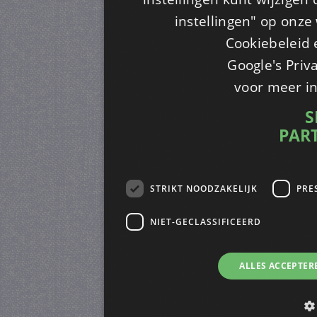
instellingen" op onze w
Cookiebeleid 
Google's Priv
voor meer i
S
PAR
STRIKT NOODZAKELIJK
PRE
NIET-GECLASSIFICEERD
ALLES ACCEPTER