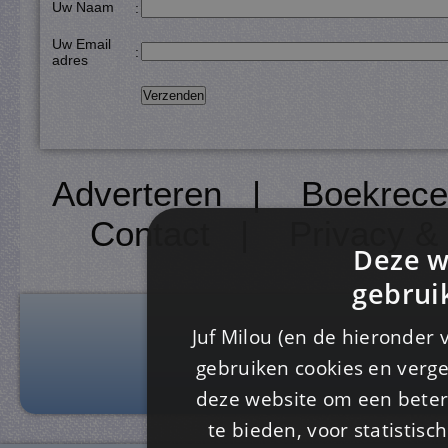
Uw Naam
:
Uw Email
:
adres
Adverteren
|
Boekrece
Contact
|
Privacy &
Deze w
gebrui
Juf Milou (en de hieronder 
gebruiken cookies en verge
deze website om een ​​beter
te bieden, voor statistis