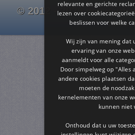
relevante en gerichte recl
© 2012 - 2026 www.juf-m
lezen over cookiecategorie
Is4u
beslissen voor welke ca
Wij zijn van mening dat
ervaring van onze webs
aanmeldt voor alle categor
Door simpelweg op "Alles a
andere cookies plaatsen dan
moeten de noodzakel
kernelementen van onze web
kunnen niet 
Onthoud dat u uw toeste
instellingen kunt wijzigen