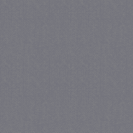
_gat
57 se
Google LLC
.juf-milou.nl