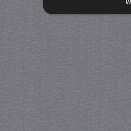
W
Strikt noodzakelijk
Prestatie
Strikt noodzakelijke cookies maken de kernfunctiona
accountbeheer. De website kan niet goed worden geb
Provider
/
Naam
Verva
Domein
CookieScriptConsent
4 we
CookieScript
da
juf-milou.nl
PHPSESSID
Se
PHP.net
juf-milou.nl