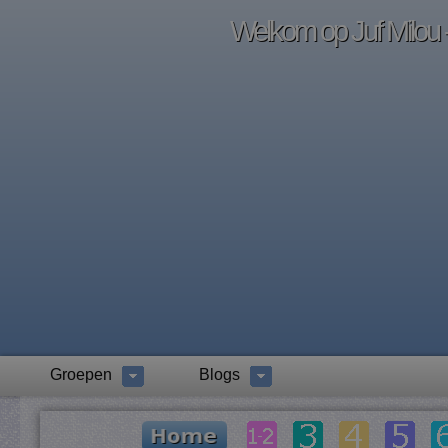
Welkom op Juf Milou -
Groepen
Blogs