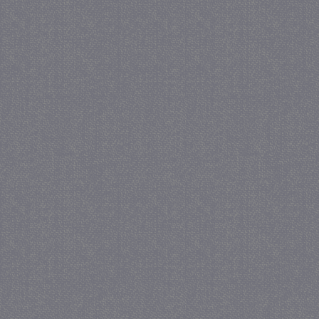
_GRECAPTCHA
5 maa
Google LLC
we
www.google.com
_gid
1 
Google LLC
.juf-milou.nl
crawlprotecttag
juf-milou.nl
1 
_ga
1 j
Google LLC
ma
.juf-milou.nl