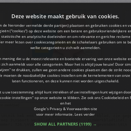
Deze website maakt gebruik van cookies.
en de hieronder vermelde derde partijen) plaatsen en gebruiken cookies en v
ieën (“cookies”) op deze website om een ​​betere en gebruiksvriendelijkere e
 statistische en analytische doeleinden en om relevante en gerichte reclame
der meer lezen over cookiecategorieën en de schakelaars gebruiken om te be
welke categorieën u zich wilt aanmelden.
an mening dat u de meest relevante en boeiende ervaring van onze website 
 u zich aanmeldt voor alle categorieën. Maar het is altijd jouw keuze! Door s
wijzen" te drukken, zullen we geen andere cookies plaatsen dan de strikt noo
We moeten de noodzakelijke cookies instellen om de kernelementen van onze 
laten functioneren, en deze kunnen niet worden uitgeschakeld.
 u uw toestemming altijd kunt intrekken of uw instellingen kunt wijzigen do
cookie-instellingen" op onze website te klikken. Zie ook ons ​​Cookiebeleid en
en het
Google's Privacy & Voorwaarden-site
voor meer informatie.
Lees verder
SHOW ALL PARTNERS
(1199) →