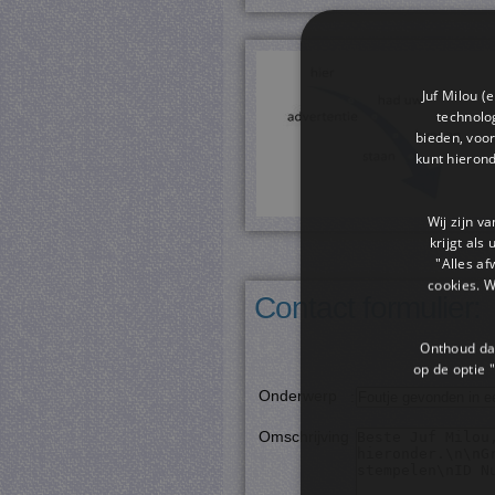
Juf Milou (
technolog
bieden, voor
kunt hieron
Wij zijn v
krijgt als
"Alles af
cookies. 
Contact formulier:
Onthoud dat
op de optie "
Onderwerp
:
Omschrijving