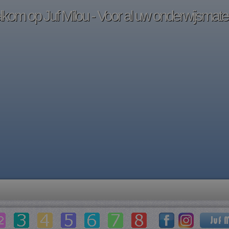
kom op Juf Milou - Voor al uw onderwijsmater