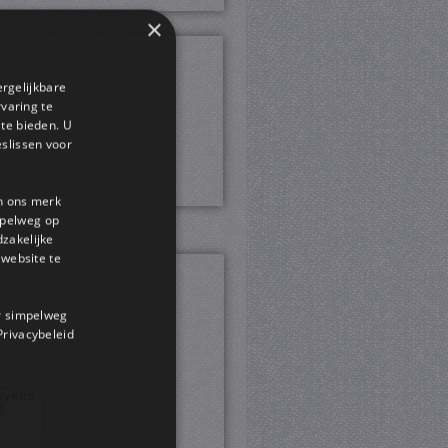
×
ergelijkbare
rvaring te
 te bieden. U
slissen voor
en ons merk
impelweg op
dzakelijke
website te
or simpelweg
 Privacybeleid