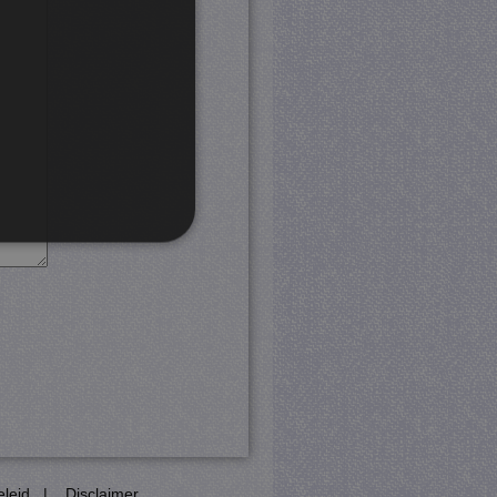
rd
 en accountbeheer. De
com-service om de
cookie-banner van Cookie-
PHP-taal. Dit is een
eleid
|
Disclaimer