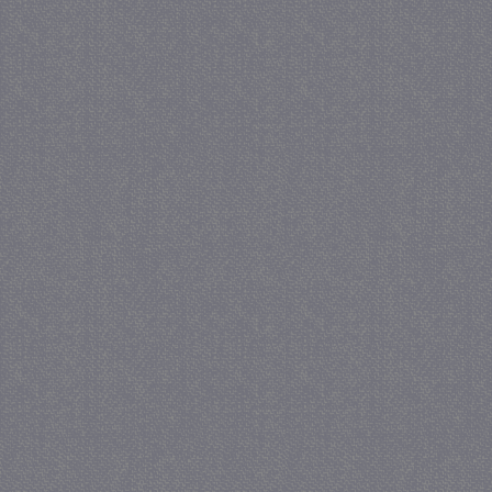
_GRECAPTCHA
5 maa
Google LLC
we
www.google.com
_gid
1 
Google LLC
.juf-milou.nl
crawlprotecttag
juf-milou.nl
1 
_ga
1 j
Google LLC
ma
.juf-milou.nl