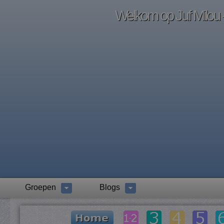
Welkom op Juf Milou -
Groepen
Blogs