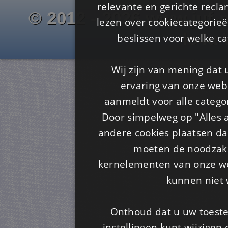
relevante en gerichte recl
© 2012 - 2026 www.juf-m
lezen over cookiecategorie
Is4u
beslissen voor welke ca
Wij zijn van mening dat
ervaring van onze webs
aanmeldt voor alle categor
Door simpelweg op "Alles a
andere cookies plaatsen dan
moeten de noodzakel
kernelementen van onze web
kunnen niet 
Onthoud dat u uw toeste
instellingen kunt wijzigen