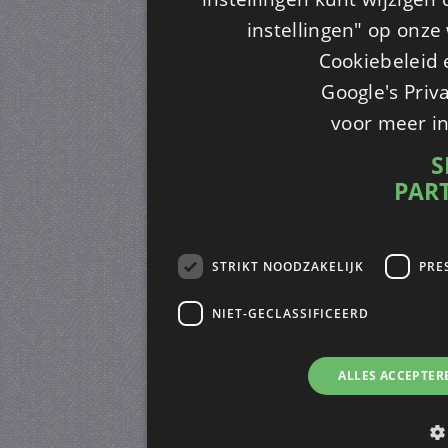
instellingen" op onze w
Cookiebeleid 
Google's Priv
voor meer i
S
PAR
STRIKT NOODZAKELIJK
PRE
NIET-GECLASSIFICEERD
ALLES ACCEPTER