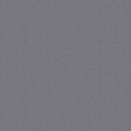
_gat
57 se
Google LLC
.juf-milou.nl