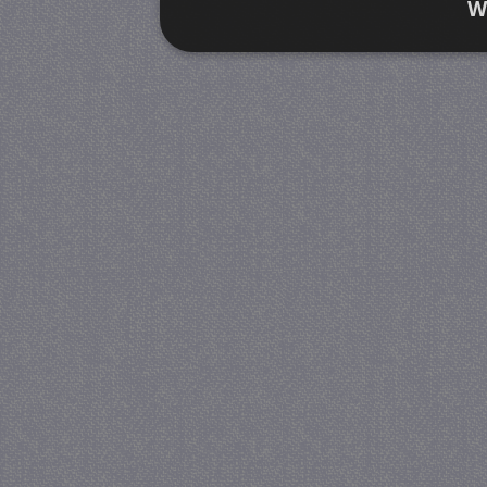
W
Strikt noodzakelijk
Prestatie
Strikt noodzakelijke cookies maken de kernfunctiona
accountbeheer. De website kan niet goed worden geb
Provider
/
Naam
Verva
Domein
CookieScriptConsent
4 we
CookieScript
da
juf-milou.nl
PHPSESSID
Se
PHP.net
juf-milou.nl