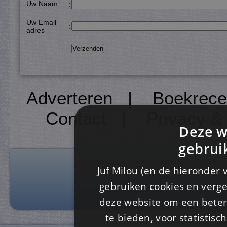
Uw Naam
:
Uw Email
:
adres
Adverteren
|
Boekrece
Contact
|
Privacy &
Deze w
gebrui
Juf Milou (en de hieronder 
gebruiken cookies en verge
deze website om een ​​beter
te bieden, voor statistis