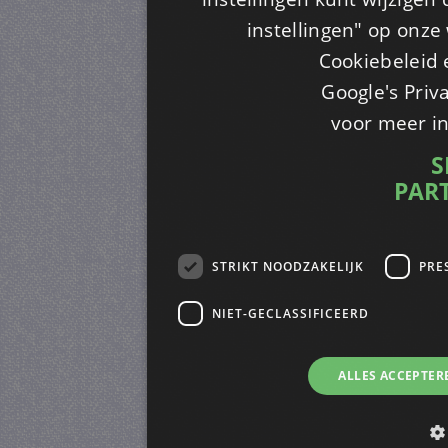
instellingen" op onze w
Cookiebeleid 
Google's Priv
voor meer i
S
PAR
STRIKT NOODZAKELIJK
PRE
NIET-GECLASSIFICEERD
ALLES ACCEPTER