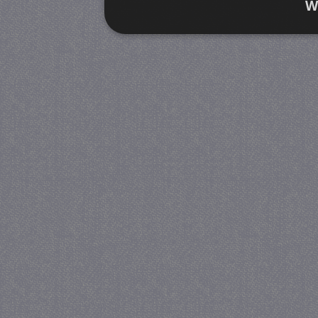
W
Strikt noodzakelijk
Prestatie
Strikt noodzakelijke cookies maken de kernfunctiona
accountbeheer. De website kan niet goed worden geb
Provider
/
Naam
Verva
Domein
CookieScriptConsent
4 we
CookieScript
da
juf-milou.nl
PHPSESSID
Se
PHP.net
juf-milou.nl