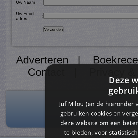
Uw Naam
:
Uw Email
:
adres
Adverteren
|
Boekrece
Contact
|
Privacy &
Deze w
gebrui
Juf Milou (en de hieronder 
gebruiken cookies en verge
deze website om een ​​beter
te bieden, voor statistis