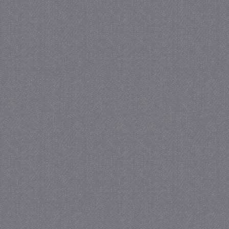
_GRECAPTCHA
5 maa
Google LLC
we
www.google.com
_gid
1 
Google LLC
.juf-milou.nl
crawlprotecttag
juf-milou.nl
1 
_ga
1 j
Google LLC
ma
.juf-milou.nl