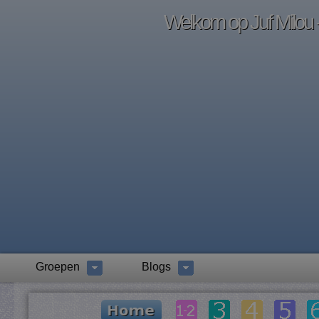
Welkom op Juf Milou -
Groepen
Blogs