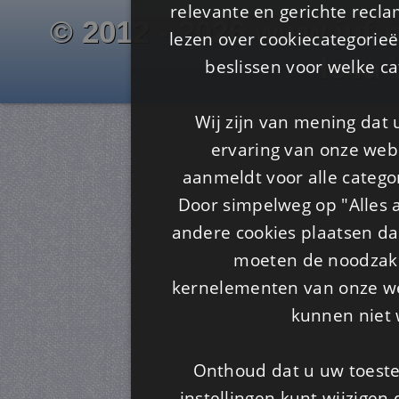
relevante en gerichte recl
© 2012 - 2026 www.juf-m
lezen over cookiecategorie
Is4u
beslissen voor welke ca
Wij zijn van mening dat
ervaring van onze webs
aanmeldt voor alle categor
Door simpelweg op "Alles a
andere cookies plaatsen dan
moeten de noodzakel
kernelementen van onze web
kunnen niet 
Onthoud dat u uw toeste
instellingen kunt wijzigen