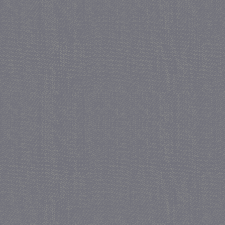
_gat
57 se
Google LLC
.juf-milou.nl