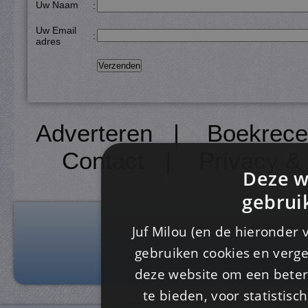
Uw Naam
:
Uw Email
:
adres
Adverteren
|
Boekrece
Contact
|
Privacy &
Deze w
gebrui
Juf Milou (en de hieronder 
gebruiken cookies en verge
deze website om een ​​beter
te bieden, voor statistis