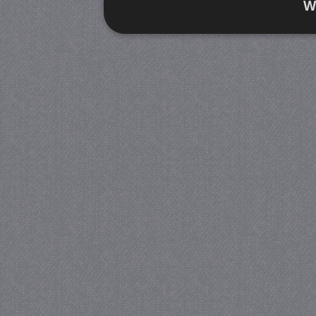
W
Strikt noodzakelijk
Prestatie
Strikt noodzakelijke cookies maken de kernfunctiona
accountbeheer. De website kan niet goed worden geb
Provider
/
Naam
Verva
Domein
CookieScriptConsent
4 we
CookieScript
da
juf-milou.nl
PHPSESSID
Se
PHP.net
juf-milou.nl