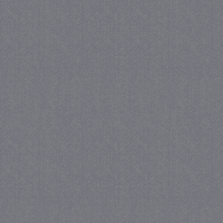
_GRECAPTCHA
5 maa
Google LLC
we
www.google.com
_gid
1 
Google LLC
.juf-milou.nl
crawlprotecttag
juf-milou.nl
1 
_ga
1 j
Google LLC
ma
.juf-milou.nl