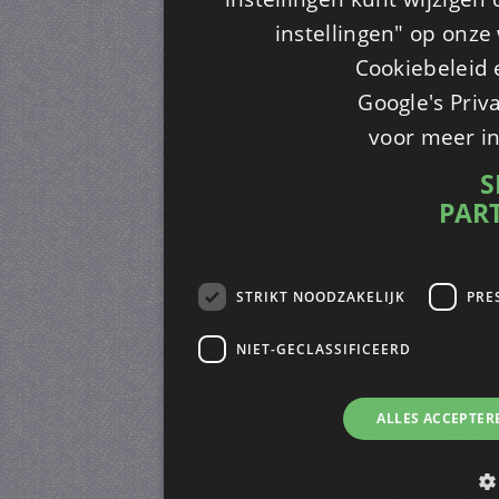
instellingen" op onze w
Cookiebeleid 
Google's Priv
voor meer i
S
PAR
STRIKT NOODZAKELIJK
PRE
NIET-GECLASSIFICEERD
ALLES ACCEPTER