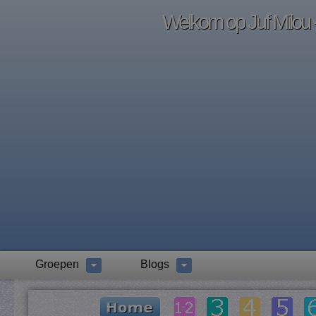
Welkom op Juf Milou -
Groepen
Blogs