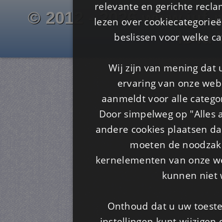
relevante en gerichte recl
© 2012 - 2026 www.juf-m
lezen over cookiecategorie
Is4u
beslissen voor welke ca
Wij zijn van mening dat
ervaring van onze webs
aanmeldt voor alle categor
Door simpelweg op "Alles a
andere cookies plaatsen dan
moeten de noodzakel
kernelementen van onze web
kunnen niet 
Onthoud dat u uw toeste
instellingen kunt wijzigen