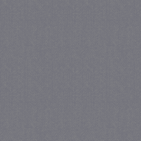
_gat
57 se
Google LLC
.juf-milou.nl