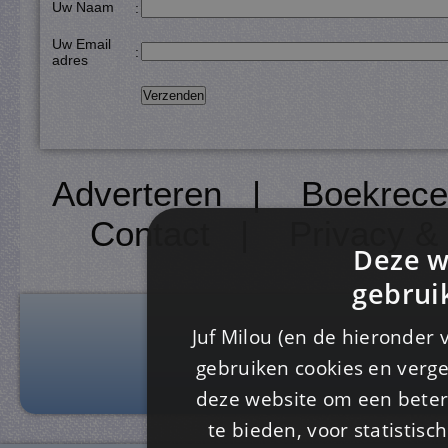
Uw Naam
:
Uw Email
:
adres
Adverteren
|
Boekrece
Contact
|
Privacy &
Deze w
gebrui
Juf Milou (en de hieronder 
gebruiken cookies en verge
deze website om een ​​beter
te bieden, voor statistis