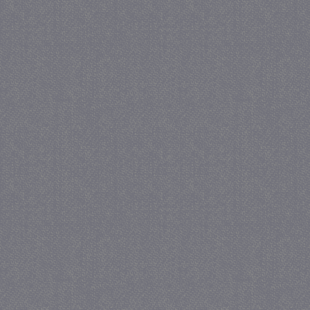
_gat
57 se
Google LLC
.juf-milou.nl