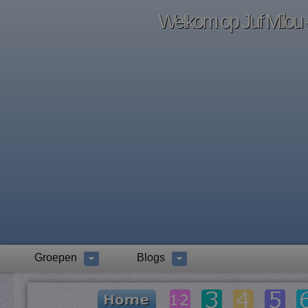
Welkom op Juf Milou -
Groepen
Blogs