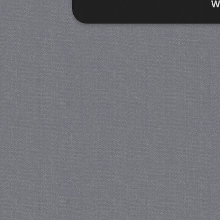
W
Strikt noodzakelijk
Prestatie
Strikt noodzakelijke cookies maken de kernfunctiona
accountbeheer. De website kan niet goed worden geb
Provider
/
Naam
Verva
Domein
CookieScriptConsent
4 we
CookieScript
da
juf-milou.nl
PHPSESSID
Se
PHP.net
juf-milou.nl