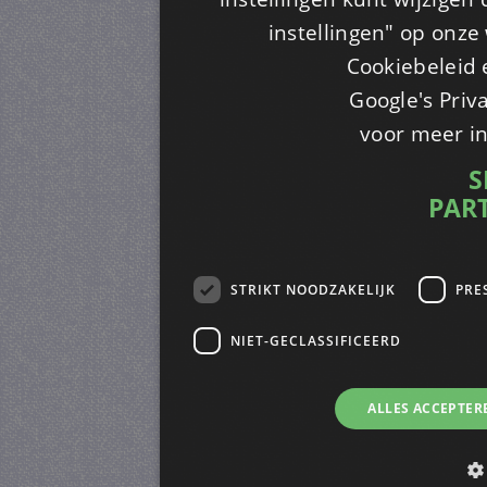
instellingen" op onze w
Cookiebeleid 
Google's Priv
voor meer i
S
PAR
STRIKT NOODZAKELIJK
PRE
NIET-GECLASSIFICEERD
ALLES ACCEPTER