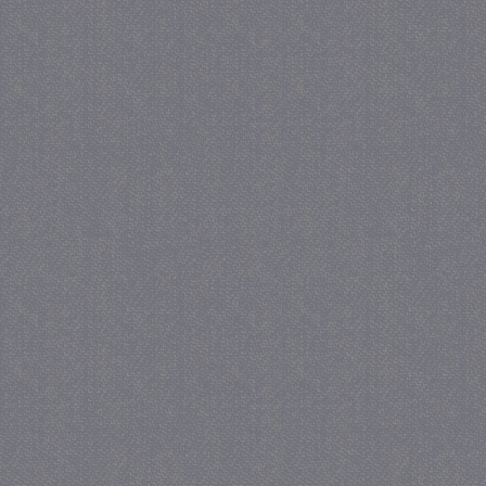
_GRECAPTCHA
5 maa
Google LLC
we
www.google.com
_gid
1 
Google LLC
.juf-milou.nl
crawlprotecttag
juf-milou.nl
1 
_ga
1 j
Google LLC
ma
.juf-milou.nl