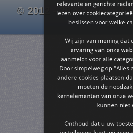
relevante en gerichte recl
© 2012 - 2026 www.juf-m
lezen over cookiecategorie
Is4u
beslissen voor welke ca
Wij zijn van mening dat
ervaring van onze webs
aanmeldt voor alle categor
Door simpelweg op "Alles a
andere cookies plaatsen dan
moeten de noodzakel
kernelementen van onze web
kunnen niet 
Onthoud dat u uw toeste
instellingen kunt wijzigen