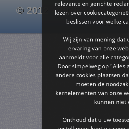
relevante en gerichte recl
© 2012 - 2026 www.juf-m
lezen over cookiecategorie
Is4u
beslissen voor welke ca
Wij zijn van mening dat
ervaring van onze webs
aanmeldt voor alle categor
Door simpelweg op "Alles a
andere cookies plaatsen dan
moeten de noodzakel
kernelementen van onze web
kunnen niet 
Onthoud dat u uw toeste
instellingen kunt wijzigen