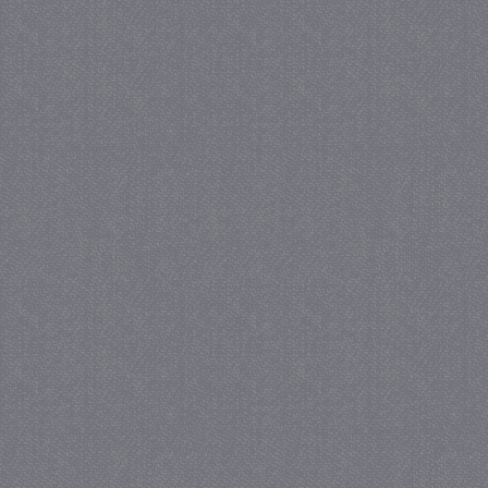
_GRECAPTCHA
5 maa
Google LLC
we
www.google.com
_gid
1 
Google LLC
.juf-milou.nl
crawlprotecttag
juf-milou.nl
1 
_ga
1 j
Google LLC
ma
.juf-milou.nl