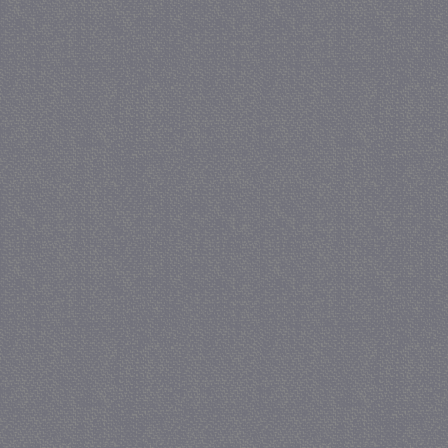
_gat
57 se
Google LLC
.juf-milou.nl