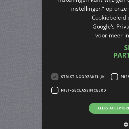
instellingen" op onze w
Cookiebeleid 
Google's Priv
voor meer i
S
PAR
STRIKT NOODZAKELIJK
PRE
NIET-GECLASSIFICEERD
ALLES ACCEPTER