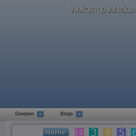
Welkom op Juf Milou -
Groepen
Blogs