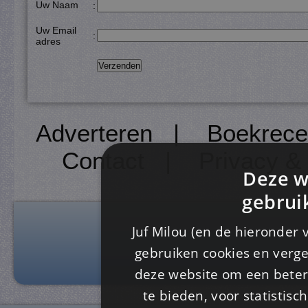
Uw Naam
:
Uw Email
:
adres
Adverteren
|
Boekrece
Contact
|
Privacy &
Deze w
gebrui
Juf Milou (en de hieronder 
gebruiken cookies en verge
deze website om een ​​beter
te bieden, voor statistis