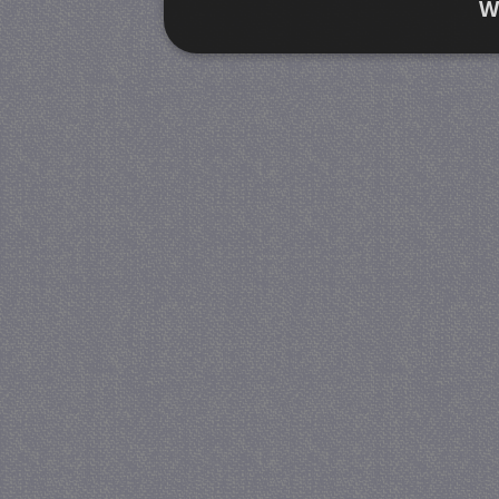
W
Strikt noodzakelijk
Prestatie
Strikt noodzakelijke cookies maken de kernfunctiona
accountbeheer. De website kan niet goed worden geb
Provider
/
Naam
Verva
Domein
CookieScriptConsent
4 we
CookieScript
da
juf-milou.nl
PHPSESSID
Se
PHP.net
juf-milou.nl