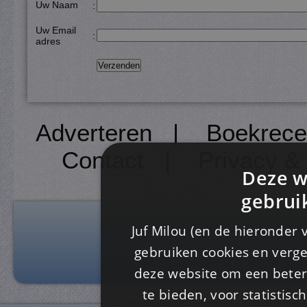
Uw Naam
:
Uw Email
:
adres
Adverteren
|
Boekrece
Contact
|
Privacy &
Deze w
gebrui
Juf Milou (en de hieronder 
gebruiken cookies en verge
deze website om een ​​beter
te bieden, voor statistis