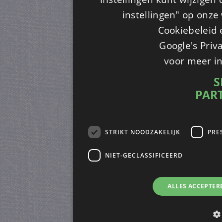
instellingen" op onze w
Cookiebeleid 
Google's Priv
voor meer i
S
PAR
STRIKT NOODZAKELIJK
PRE
NIET-GECLASSIFICEERD
ALLES ACCEPTER