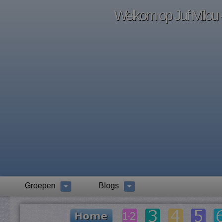
Welkom op Juf Milou -
Groepen
Blogs