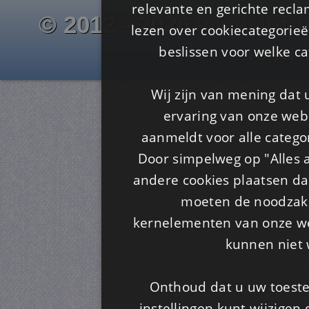
relevante en gerichte recl
© 2012 - 2026 www.juf-m
lezen over cookiecategorie
Is4u
beslissen voor welke ca
Wij zijn van mening dat
ervaring van onze webs
aanmeldt voor alle categor
Door simpelweg op "Alles a
andere cookies plaatsen dan
moeten de noodzakel
kernelementen van onze web
kunnen niet 
Onthoud dat u uw toeste
instellingen kunt wijzigen