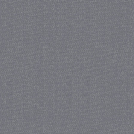
_GRECAPTCHA
5 maa
Google LLC
we
www.google.com
_gid
1 
Google LLC
.juf-milou.nl
crawlprotecttag
juf-milou.nl
1 
_ga
1 j
Google LLC
ma
.juf-milou.nl