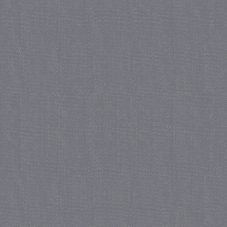
_gat
57 se
Google LLC
.juf-milou.nl