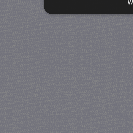
W
Strikt noodzakelijk
Prestatie
Strikt noodzakelijke cookies maken de kernfunctiona
accountbeheer. De website kan niet goed worden geb
Provider
/
Naam
Verva
Domein
CookieScriptConsent
4 we
CookieScript
da
juf-milou.nl
PHPSESSID
Se
PHP.net
juf-milou.nl