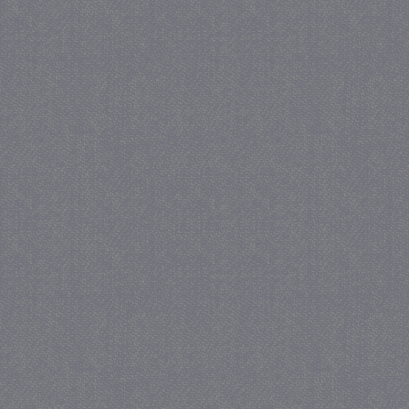
_gat
57 se
Google LLC
.juf-milou.nl