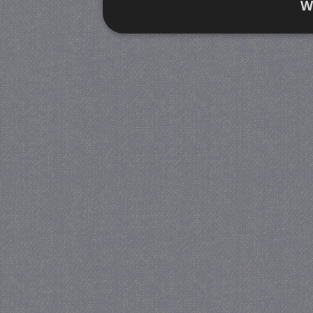
W
Strikt noodzakelijk
Prestatie
Strikt noodzakelijke cookies maken de kernfunctiona
accountbeheer. De website kan niet goed worden geb
Provider
/
Naam
Verva
Domein
CookieScriptConsent
4 we
CookieScript
da
juf-milou.nl
PHPSESSID
Se
PHP.net
juf-milou.nl