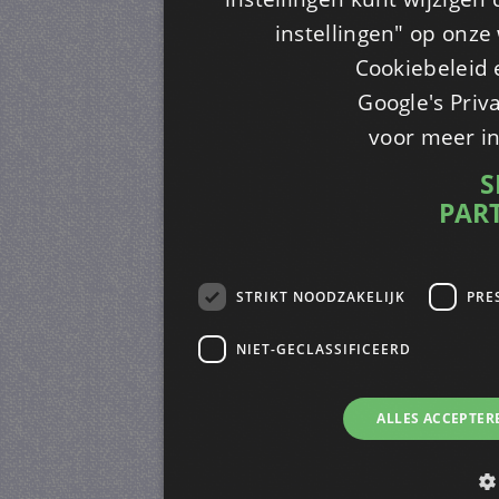
instellingen" op onze w
Cookiebeleid 
Google's Priv
voor meer i
S
PAR
STRIKT NOODZAKELIJK
PRE
NIET-GECLASSIFICEERD
ALLES ACCEPTER