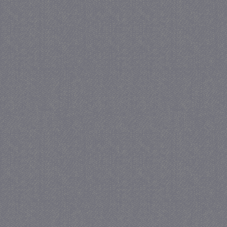
_GRECAPTCHA
5 maa
Google LLC
we
www.google.com
_gid
1 
Google LLC
.juf-milou.nl
crawlprotecttag
juf-milou.nl
1 
_ga
1 j
Google LLC
ma
.juf-milou.nl