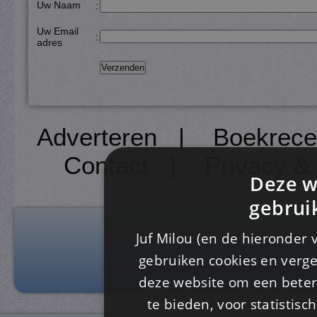
Uw Naam
:
Uw Email
:
adres
Adverteren
|
Boekrece
Contact
|
Privacy &
Deze w
gebrui
Juf Milou (en de hieronder 
gebruiken cookies en verge
deze website om een ​​beter
te bieden, voor statistis