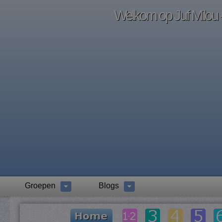
Welkom op Juf Milou -
Groepen
Blogs