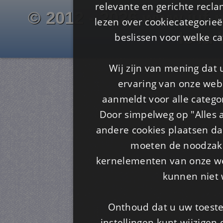
relevante en gerichte recl
© 2012 - 2026 www.juf-m
lezen over cookiecategorie
Is4u
beslissen voor welke ca
Wij zijn van mening dat
ervaring van onze webs
aanmeldt voor alle categor
Door simpelweg op "Alles a
andere cookies plaatsen dan
moeten de noodzakel
kernelementen van onze web
kunnen niet 
Onthoud dat u uw toeste
instellingen kunt wijzigen