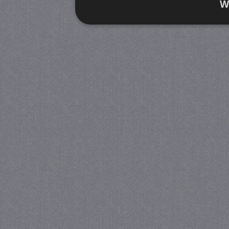
W
Strikt noodzakelijk
Prestatie
Strikt noodzakelijke cookies maken de kernfunctiona
accountbeheer. De website kan niet goed worden geb
Provider
/
Naam
Verva
Domein
CookieScriptConsent
4 we
CookieScript
da
juf-milou.nl
PHPSESSID
Se
PHP.net
juf-milou.nl