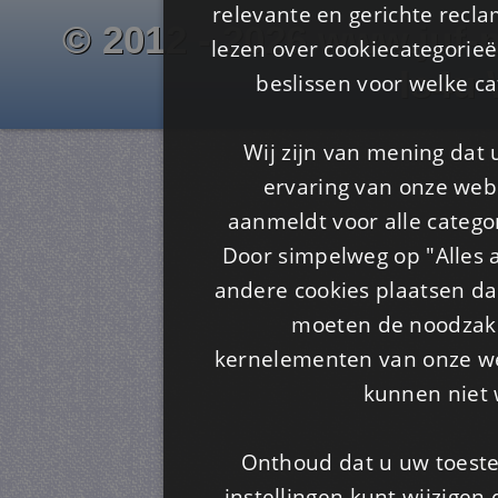
relevante en gerichte recl
© 2012 - 2026 www.juf-m
lezen over cookiecategorie
Is4u
beslissen voor welke ca
Wij zijn van mening dat
ervaring van onze webs
aanmeldt voor alle categor
Door simpelweg op "Alles a
andere cookies plaatsen dan
moeten de noodzakel
kernelementen van onze web
kunnen niet 
Onthoud dat u uw toeste
instellingen kunt wijzigen