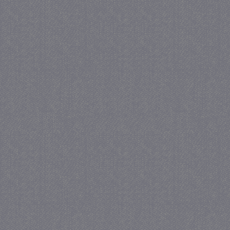
_GRECAPTCHA
5 maa
Google LLC
we
www.google.com
_gid
1 
Google LLC
.juf-milou.nl
crawlprotecttag
juf-milou.nl
1 
_ga
1 j
Google LLC
ma
.juf-milou.nl