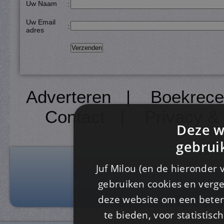
Uw Naam
:
Uw Email
:
adres
Adverteren
|
Boekrece
Contact
|
Privacy &
Deze w
gebrui
Juf Milou (en de hieronder 
gebruiken cookies en verge
deze website om een ​​beter
te bieden, voor statistis