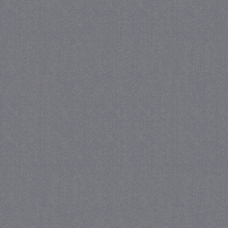
_gat
57 se
Google LLC
.juf-milou.nl