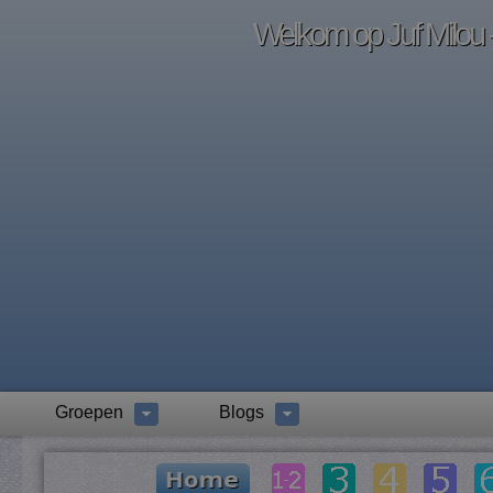
Welkom op Juf Milou -
Groepen
Blogs