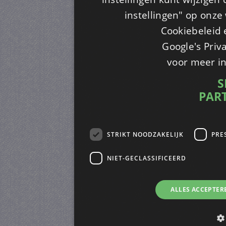
instellingen" op onze w
Cookiebeleid 
Google's Priv
voor meer i
S
PAR
STRIKT NOODZAKELIJK
PRE
NIET-GECLASSIFICEERD
ALLES ACCEPTER