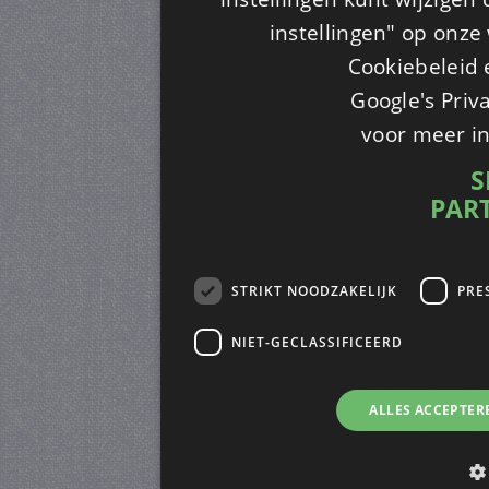
instellingen" op onze w
Cookiebeleid 
Google's Priv
voor meer i
S
PAR
STRIKT NOODZAKELIJK
PRE
NIET-GECLASSIFICEERD
ALLES ACCEPTER