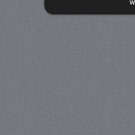
W
Strikt noodzakelijk
Prestatie
Strikt noodzakelijke cookies maken de kernfunctiona
accountbeheer. De website kan niet goed worden geb
Provider
/
Naam
Verva
Domein
CookieScriptConsent
4 we
CookieScript
da
juf-milou.nl
PHPSESSID
Se
PHP.net
juf-milou.nl