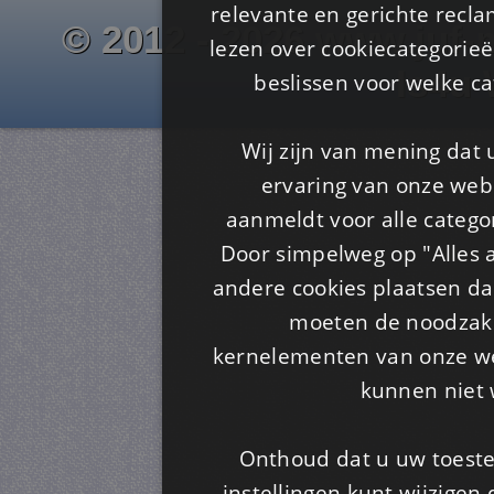
relevante en gerichte recl
© 2012 - 2026 www.juf-m
lezen over cookiecategorie
Is4u
beslissen voor welke ca
Wij zijn van mening dat
ervaring van onze webs
aanmeldt voor alle categor
Door simpelweg op "Alles a
andere cookies plaatsen dan
moeten de noodzakel
kernelementen van onze web
kunnen niet 
Onthoud dat u uw toeste
instellingen kunt wijzigen