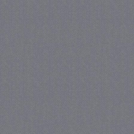
_gat
57 se
Google LLC
.juf-milou.nl