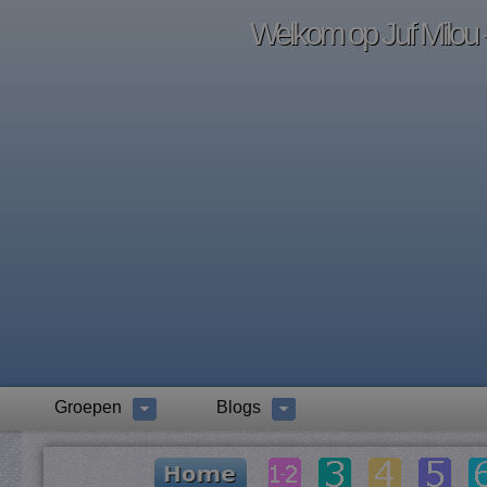
Welkom op Juf Milou -
Groepen
Blogs