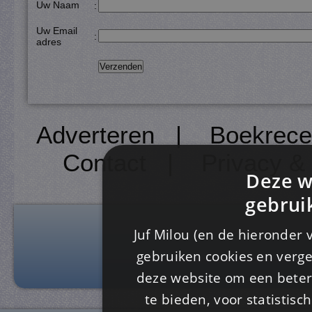
Uw Naam
:
Uw Email
:
adres
Adverteren
|
Boekrece
Contact
|
Privacy &
Deze w
gebrui
Juf Milou (en de hieronder 
gebruiken cookies en verge
deze website om een ​​beter
te bieden, voor statistis