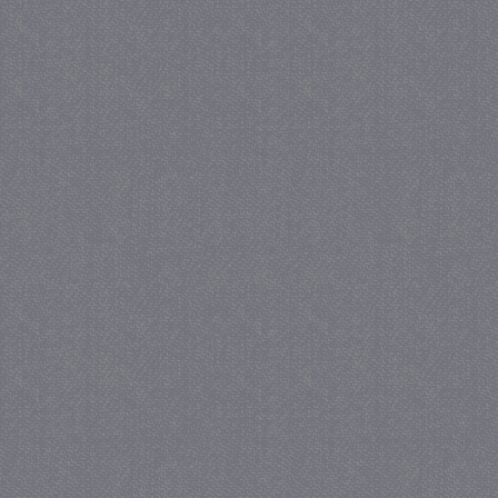
_GRECAPTCHA
5 maa
Google LLC
we
www.google.com
_gid
1 
Google LLC
.juf-milou.nl
crawlprotecttag
juf-milou.nl
1 
_ga
1 j
Google LLC
ma
.juf-milou.nl