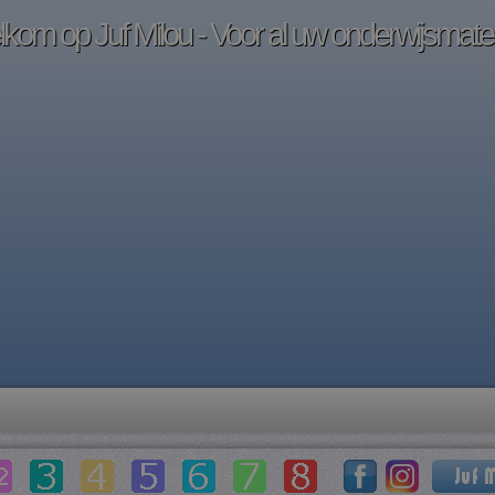
kom op Juf Milou - Voor al uw onderwijsmater