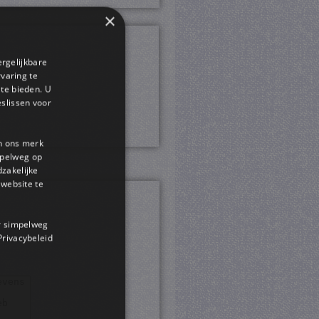
×
ergelijkbare
rvaring te
 te bieden. U
slissen voor
en ons merk
impelweg op
dzakelijke
website te
or simpelweg
 Privacybeleid