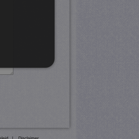
rd
 en accountbeheer. De
com-service om de
cookie-banner van Cookie-
PHP-taal. Dit is een
eleid
|
Disclaimer