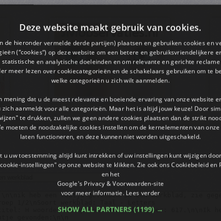
Deze website maakt gebruik van cookies.
en de hieronder vermelde derde partijen) plaatsen en gebruiken cookies en v
ieën (“cookies”) op deze website om een ​​betere en gebruiksvriendelijkere e
 statistische en analytische doeleinden en om relevante en gerichte reclame
der meer lezen over cookiecategorieën en de schakelaars gebruiken om te be
welke categorieën u zich wilt aanmelden.
an mening dat u de meest relevante en boeiende ervaring van onze website 
 u zich aanmeldt voor alle categorieën. Maar het is altijd jouw keuze! Door s
wijzen" te drukken, zullen we geen andere cookies plaatsen dan de strikt noo
We moeten de noodzakelijke cookies instellen om de kernelementen van onze 
laten functioneren, en deze kunnen niet worden uitgeschakeld.
 u uw toestemming altijd kunt intrekken of uw instellingen kunt wijzigen do
cookie-instellingen" op onze website te klikken. Zie ook ons ​​Cookiebeleid en
en het
Google's Privacy & Voorwaarden-site
voor meer informatie.
Lees verder
SHOW ALL PARTNERS
(1199) →