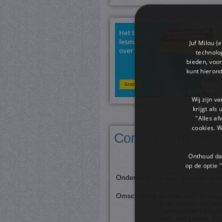
Juf Milou (
technolog
bieden, voor
kunt hieron
Wij zijn v
krijgt als
"Alles af
cookies. 
Contact formulier:
Onthoud dat
op de optie "
Onderwerp
:
Omschrijving