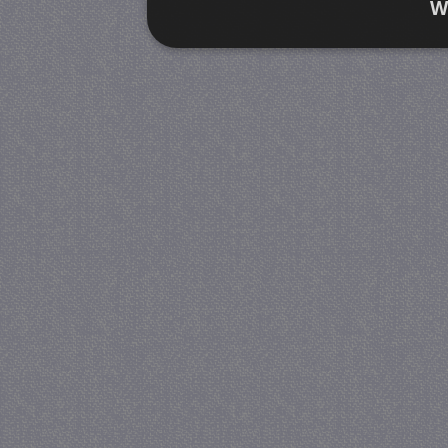
W
Strikt noodzakelijk
Prestatie
Strikt noodzakelijke cookies maken de kernfunctiona
accountbeheer. De website kan niet goed worden geb
Provider
/
Naam
Verva
Domein
CookieScriptConsent
4 we
CookieScript
da
juf-milou.nl
PHPSESSID
Se
PHP.net
juf-milou.nl