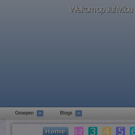
Welkom op Juf Milou -
Groepen
Blogs