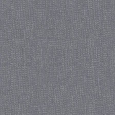
_gat
57 se
Google LLC
.juf-milou.nl