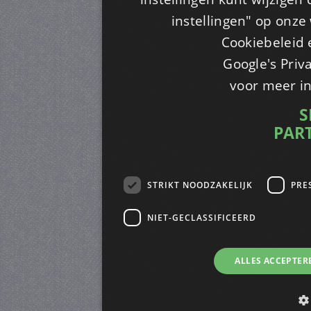
instellingen" op onze w
Cookiebeleid 
Google's Priv
voor meer i
S
PAR
STRIKT NOODZAKELIJK
PRE
NIET-GECLASSIFICEERD
ALLES ACCEPTER