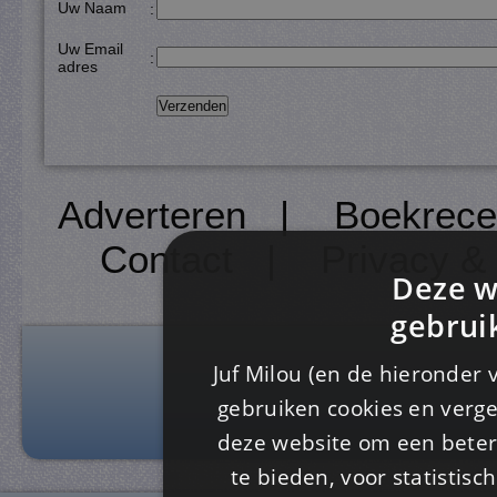
Uw Naam
:
Uw Email
:
adres
Adverteren
|
Boekrece
Contact
|
Privacy &
Deze w
gebrui
Juf Milou (en de hieronder 
gebruiken cookies en verge
deze website om een ​​beter
te bieden, voor statistis