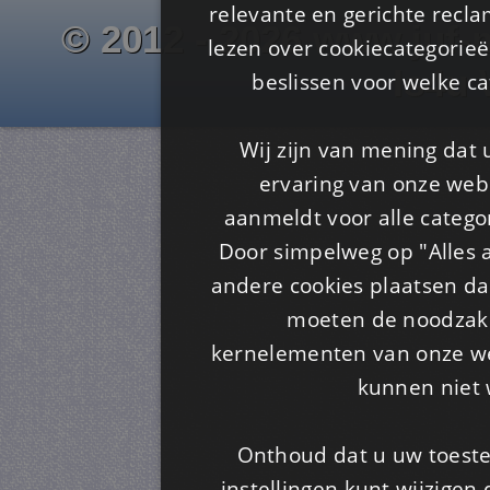
relevante en gerichte recl
© 2012 - 2026 www.juf-m
lezen over cookiecategorie
Is4u
beslissen voor welke ca
Wij zijn van mening dat
ervaring van onze webs
aanmeldt voor alle categor
Door simpelweg op "Alles a
andere cookies plaatsen dan
moeten de noodzakel
kernelementen van onze web
kunnen niet 
Onthoud dat u uw toeste
instellingen kunt wijzigen