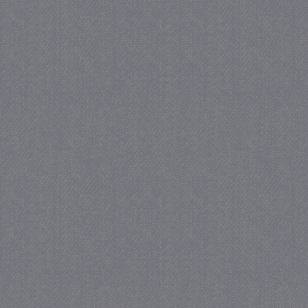
_GRECAPTCHA
5 maa
Google LLC
we
www.google.com
_gid
1 
Google LLC
.juf-milou.nl
crawlprotecttag
juf-milou.nl
1 
_ga
1 j
Google LLC
ma
.juf-milou.nl