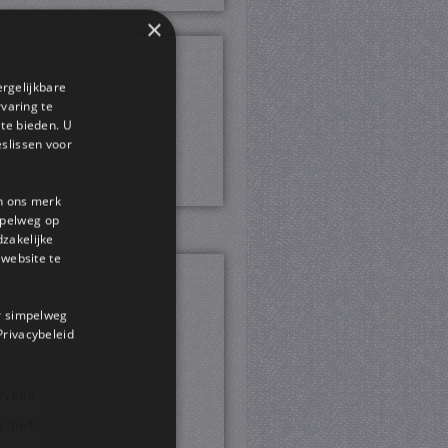
×
ergelijkbare
rvaring te
 te bieden. U
slissen voor
en ons merk
impelweg op
dzakelijke
website te
or simpelweg
 Privacybeleid