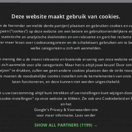
Deze website maakt gebruik van cookies.
en de hieronder vermelde derde partijen) plaatsen en gebruiken cookies en v
ieën (“cookies”) op deze website om een ​​betere en gebruiksvriendelijkere e
 statistische en analytische doeleinden en om relevante en gerichte reclame
der meer lezen over cookiecategorieën en de schakelaars gebruiken om te be
welke categorieën u zich wilt aanmelden.
an mening dat u de meest relevante en boeiende ervaring van onze website 
 u zich aanmeldt voor alle categorieën. Maar het is altijd jouw keuze! Door s
wijzen" te drukken, zullen we geen andere cookies plaatsen dan de strikt noo
We moeten de noodzakelijke cookies instellen om de kernelementen van onze 
laten functioneren, en deze kunnen niet worden uitgeschakeld.
 u uw toestemming altijd kunt intrekken of uw instellingen kunt wijzigen do
cookie-instellingen" op onze website te klikken. Zie ook ons ​​Cookiebeleid en
en het
Google's Privacy & Voorwaarden-site
voor meer informatie.
Lees verder
SHOW ALL PARTNERS
(1199) →