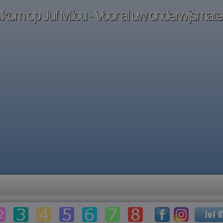
kom op Juf Milou - Voor al uw onderwijsmater