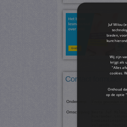
Juf Milou (
technolog
bieden, voor
kunt hieron
Wij zijn v
krijgt als
"Alles af
cookies. 
Contact formulier:
Onthoud dat
op de optie "
Onderwerp
:
Omschrijving