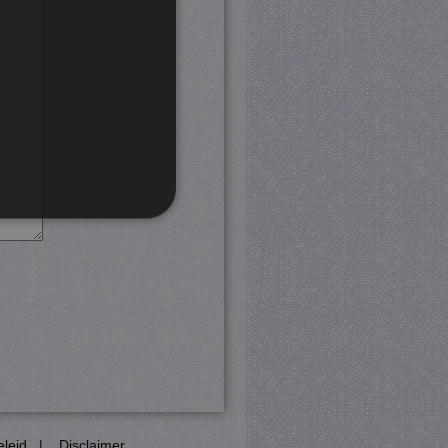
rd
 en accountbeheer. De
com-service om de
cookie-banner van Cookie-
PHP-taal. Dit is een
eleid
|
Disclaimer