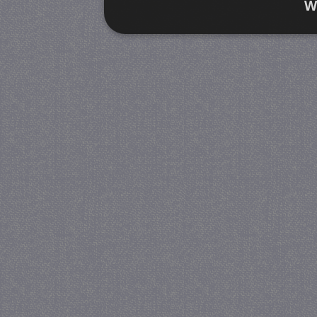
W
Strikt noodzakelijk
Prestatie
Strikt noodzakelijke cookies maken de kernfunctiona
accountbeheer. De website kan niet goed worden geb
Provider
/
Naam
Verva
Domein
CookieScriptConsent
4 we
CookieScript
da
juf-milou.nl
PHPSESSID
Se
PHP.net
juf-milou.nl