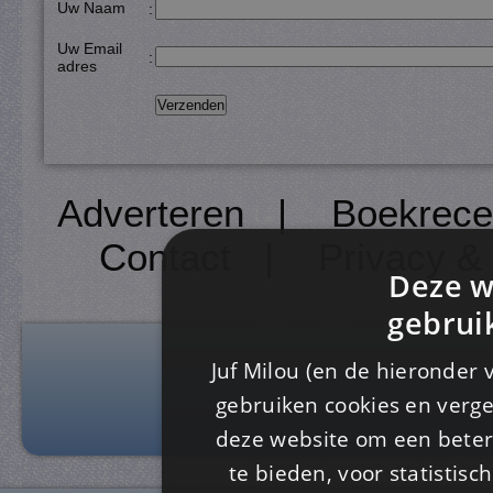
Uw Naam
:
Uw Email
:
adres
Adverteren
|
Boekrece
Contact
|
Privacy &
Deze w
gebrui
Juf Milou (en de hieronder 
gebruiken cookies en verge
deze website om een ​​beter
te bieden, voor statistis