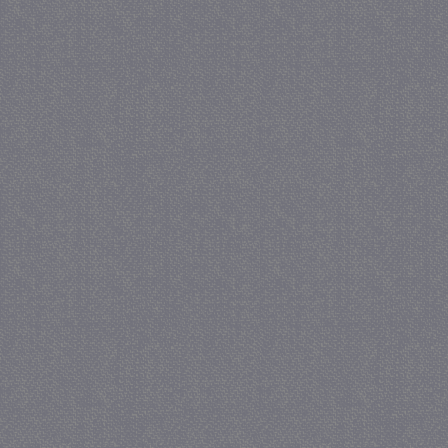
_gat
57 se
Google LLC
.juf-milou.nl