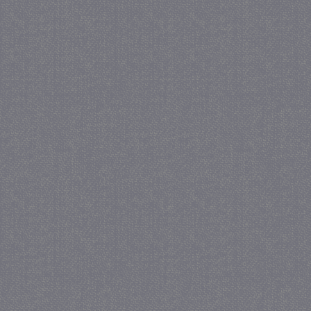
_GRECAPTCHA
5 maa
Google LLC
we
www.google.com
_gid
1 
Google LLC
.juf-milou.nl
crawlprotecttag
juf-milou.nl
1 
_ga
1 j
Google LLC
ma
.juf-milou.nl