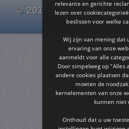
relevante en gerichte recl
© 2012 - 2026 www.juf-m
lezen over cookiecategorie
Is4u
beslissen voor welke ca
Wij zijn van mening dat
ervaring van onze webs
aanmeldt voor alle categor
Door simpelweg op "Alles a
andere cookies plaatsen dan
moeten de noodzakel
kernelementen van onze web
kunnen niet 
Onthoud dat u uw toeste
instellingen kunt wijzigen