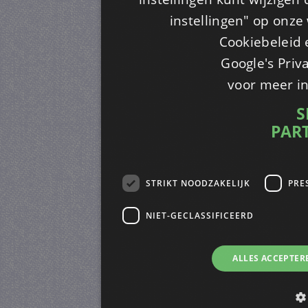
instellingen" op onze w
Cookiebeleid 
Google's Priv
voor meer i
S
PAR
STRIKT NOODZAKELIJK
PRE
NIET-GECLASSIFICEERD
ALLES ACCEPTER