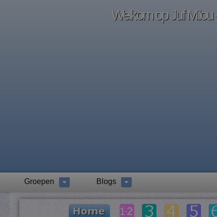
Welkom op Juf Milou -
Groepen
Blogs