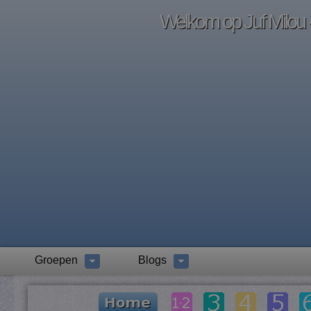
Welkom op Juf Milou -
Groepen
Blogs