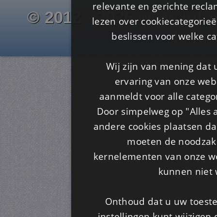
relevante en gerichte recl
© 2012 - 2026 www.juf-m
lezen over cookiecategorie
Is4u
beslissen voor welke ca
Wij zijn van mening dat
ervaring van onze webs
aanmeldt voor alle categor
Door simpelweg op "Alles a
andere cookies plaatsen dan
moeten de noodzakel
kernelementen van onze web
kunnen niet 
Onthoud dat u uw toeste
instellingen kunt wijzigen