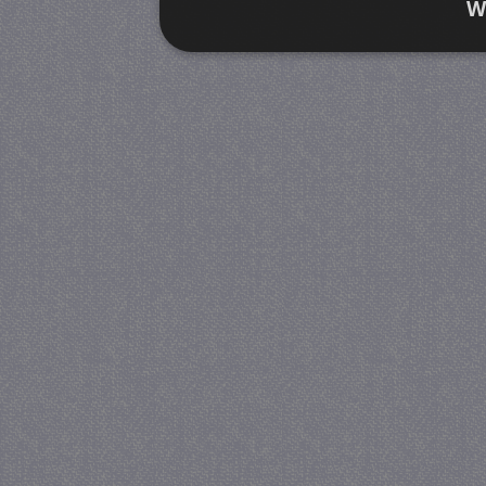
W
Strikt noodzakelijk
Prestatie
Strikt noodzakelijke cookies maken de kernfunctiona
accountbeheer. De website kan niet goed worden geb
Provider
/
Naam
Verva
Domein
CookieScriptConsent
4 we
CookieScript
da
juf-milou.nl
PHPSESSID
Se
PHP.net
juf-milou.nl