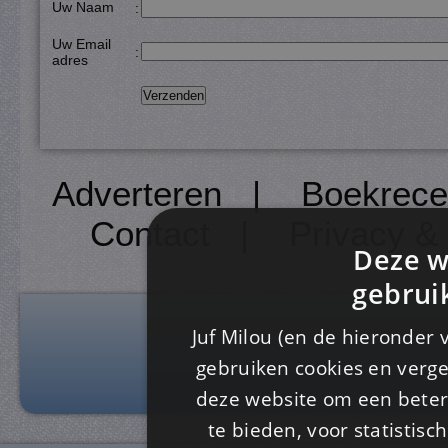
Uw Naam
:
Uw Email
:
adres
Adverteren
|
Boekrece
Contact
|
Privacy &
Deze w
gebrui
Juf Milou (en de hieronder 
gebruiken cookies en verge
deze website om een ​​beter
te bieden, voor statistis