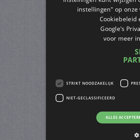
instellingen" op onze w
Cookiebeleid 
Google's Priv
voor meer i
S
PAR
STRIKT NOODZAKELIJK
PRE
NIET-GECLASSIFICEERD
ALLES ACCEPTER