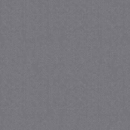
_GRECAPTCHA
5 maa
Google LLC
we
www.google.com
_gid
1 
Google LLC
.juf-milou.nl
crawlprotecttag
juf-milou.nl
1 
_ga
1 j
Google LLC
ma
.juf-milou.nl