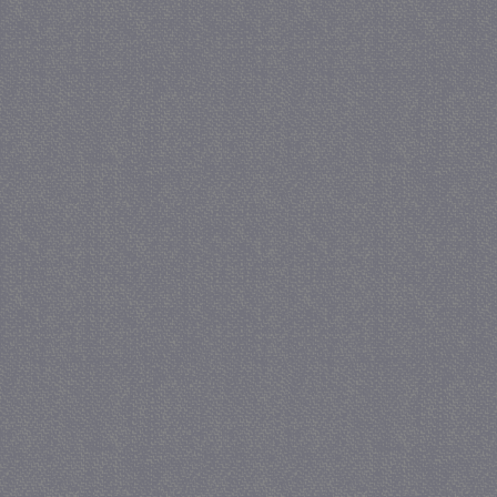
_gat
57 se
Google LLC
.juf-milou.nl