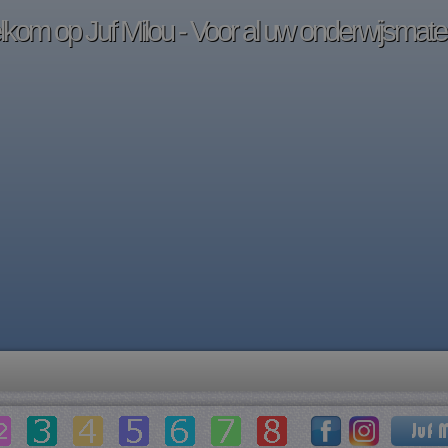
kom op Juf Milou - Voor al uw onderwijsmater