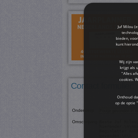
Juf Milou (
technolog
bieden, voor
kunt hieron
Wij zijn v
krijgt als
"Alles af
cookies. 
Contact formulier:
Onthoud dat
op de optie "
Onderwerp
:
Omschrijving