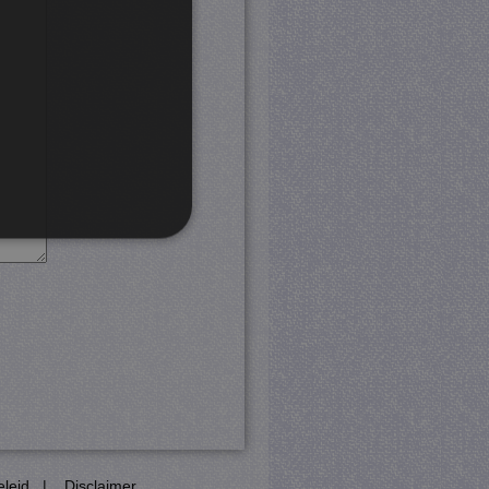
rd
 en accountbeheer. De
com-service om de
cookie-banner van Cookie-
PHP-taal. Dit is een
eleid
|
Disclaimer