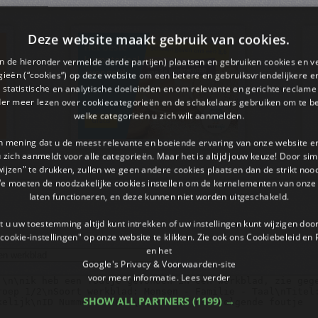
Deze website maakt gebruik van cookies.
en de hieronder vermelde derde partijen) plaatsen en gebruiken cookies en v
ieën (“cookies”) op deze website om een ​​betere en gebruiksvriendelijkere e
 statistische en analytische doeleinden en om relevante en gerichte reclame
der meer lezen over cookiecategorieën en de schakelaars gebruiken om te be
welke categorieën u zich wilt aanmelden.
an mening dat u de meest relevante en boeiende ervaring van onze website 
 u zich aanmeldt voor alle categorieën. Maar het is altijd jouw keuze! Door s
wijzen" te drukken, zullen we geen andere cookies plaatsen dan de strikt noo
We moeten de noodzakelijke cookies instellen om de kernelementen van onze 
laten functioneren, en deze kunnen niet worden uitgeschakeld.
 u uw toestemming altijd kunt intrekken of uw instellingen kunt wijzigen do
cookie-instellingen" op onze website te klikken. Zie ook ons ​​Cookiebeleid en
en het
Google's Privacy & Voorwaarden-site
voor meer informatie.
Lees verder
SHOW ALL PARTNERS
(1199) →