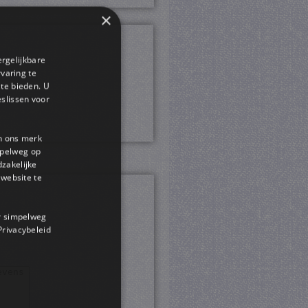
×
ergelijkbare
rvaring te
 te bieden. U
slissen voor
en ons merk
impelweg op
dzakelijke
website te
or simpelweg
 Privacybeleid