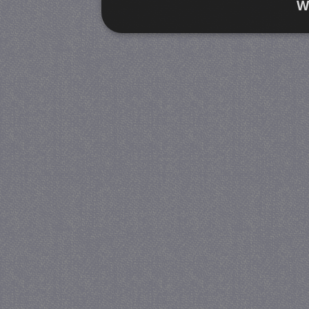
W
Strikt noodzakelijk
Prestatie
Strikt noodzakelijke cookies maken de kernfunctiona
accountbeheer. De website kan niet goed worden geb
Provider
/
Naam
Verva
Domein
CookieScriptConsent
4 we
CookieScript
da
juf-milou.nl
PHPSESSID
Se
PHP.net
juf-milou.nl