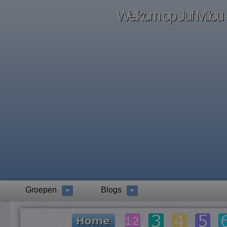
Welkom op Juf Milou -
Groepen
Blogs