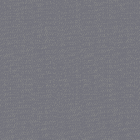
_gat
57 se
Google LLC
.juf-milou.nl