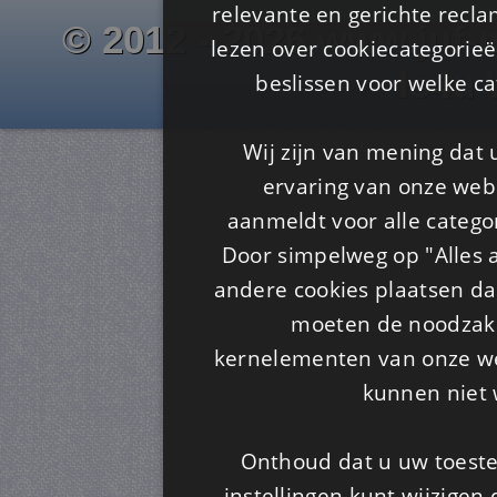
relevante en gerichte recl
© 2012 - 2026 www.juf-m
lezen over cookiecategorie
Is4u
beslissen voor welke ca
Wij zijn van mening dat
ervaring van onze webs
aanmeldt voor alle categor
Door simpelweg op "Alles a
andere cookies plaatsen dan
moeten de noodzakel
kernelementen van onze web
kunnen niet 
Onthoud dat u uw toeste
instellingen kunt wijzigen