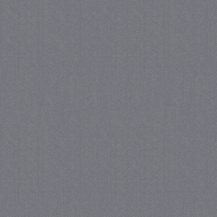
_GRECAPTCHA
5 maa
Google LLC
we
www.google.com
_gid
1 
Google LLC
.juf-milou.nl
crawlprotecttag
juf-milou.nl
1 
_ga
1 j
Google LLC
ma
.juf-milou.nl