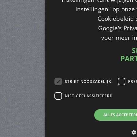
instellingen" op onze w
Cookiebeleid 
Google's Priv
voor meer i
S
PAR
STRIKT NOODZAKELIJK
PRE
NIET-GECLASSIFICEERD
ALLES ACCEPTER