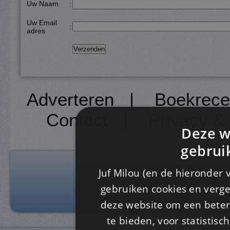
Uw Naam
:
Uw Email
:
adres
Adverteren
|
Boekrece
Contact
|
Privacy &
Deze w
gebrui
Juf Milou (en de hieronder 
gebruiken cookies en verge
deze website om een ​​beter
te bieden, voor statistis