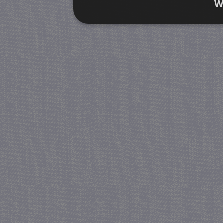
W
Strikt noodzakelijk
Prestatie
Strikt noodzakelijke cookies maken de kernfunctiona
accountbeheer. De website kan niet goed worden geb
Provider
/
Naam
Verva
Domein
CookieScriptConsent
4 we
CookieScript
da
juf-milou.nl
PHPSESSID
Se
PHP.net
juf-milou.nl