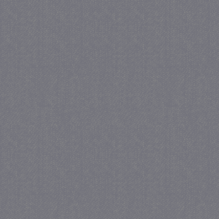
_GRECAPTCHA
5 maa
Google LLC
we
www.google.com
_gid
1 
Google LLC
.juf-milou.nl
crawlprotecttag
juf-milou.nl
1 
_ga
1 j
Google LLC
ma
.juf-milou.nl