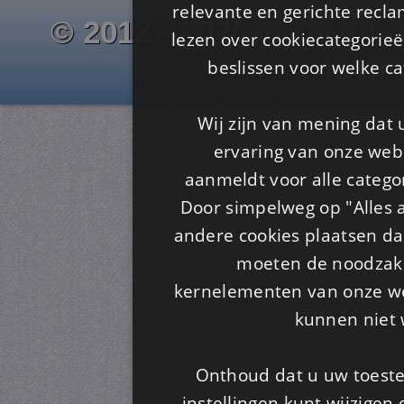
relevante en gerichte recl
© 2012 - 2026 www.juf-m
lezen over cookiecategorie
Is4u
beslissen voor welke ca
Wij zijn van mening dat
ervaring van onze webs
aanmeldt voor alle categor
Door simpelweg op "Alles a
andere cookies plaatsen dan
moeten de noodzakel
kernelementen van onze web
kunnen niet 
Onthoud dat u uw toeste
instellingen kunt wijzigen