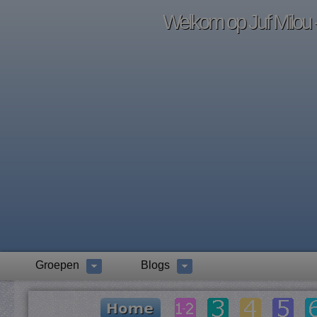
Welkom op Juf Milou -
Groepen
Blogs