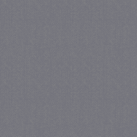
_gat
57 se
Google LLC
.juf-milou.nl