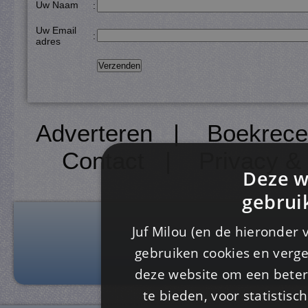
Uw Naam
:
Uw Email
:
adres
Adverteren
|
Boekrece
Contact
|
Privacy &
Deze w
gebrui
Juf Milou (en de hieronder 
gebruiken cookies en verge
deze website om een ​​beter
te bieden, voor statistis