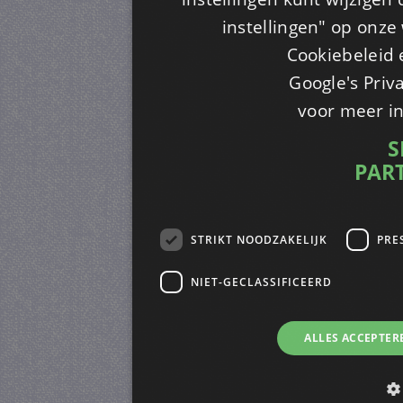
instellingen" op onze w
Cookiebeleid 
Google's Priv
voor meer i
S
PAR
STRIKT NOODZAKELIJK
PRE
NIET-GECLASSIFICEERD
ALLES ACCEPTER