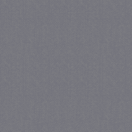
_gat
57 se
Google LLC
.juf-milou.nl