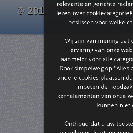
relevante en gerichte recl
© 2012 - 2026 www.juf-m
lezen over cookiecategorie
Is4u
beslissen voor welke ca
Wij zijn van mening dat
ervaring van onze webs
aanmeldt voor alle categor
Door simpelweg op "Alles a
andere cookies plaatsen dan
moeten de noodzakel
kernelementen van onze web
kunnen niet 
Onthoud dat u uw toeste
instellingen kunt wijzigen