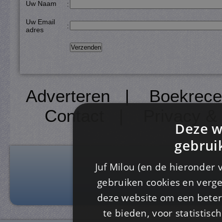
Uw Naam
:
Uw Email
:
adres
Adverteren
|
Boekrece
Contact
|
Privacy &
Deze w
gebrui
Juf Milou (en de hieronder 
gebruiken cookies en verge
deze website om een ​​beter
te bieden, voor statistis