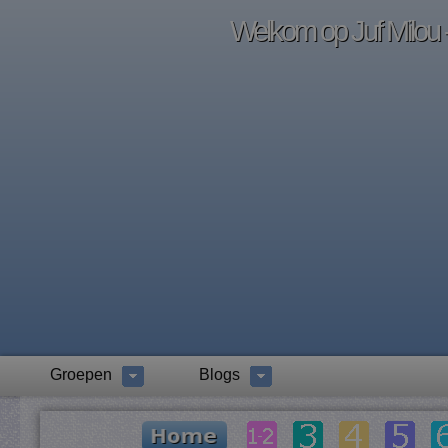
Welkom op Juf Milou -
Groepen
Blogs