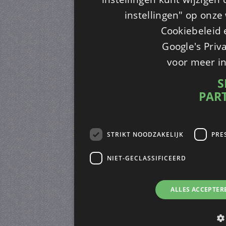
instellingen" op onze w
Cookiebeleid 
Google's Priv
voor meer i
S
PAR
STRIKT NOODZAKELIJK
PRE
NIET-GECLASSIFICEERD
ALLES ACCEPTER