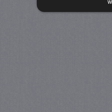
W
Strikt noodzakelijk
Prestatie
Strikt noodzakelijke cookies maken de kernfunctiona
accountbeheer. De website kan niet goed worden geb
Provider
/
Naam
Verva
Domein
CookieScriptConsent
4 we
CookieScript
da
juf-milou.nl
PHPSESSID
Se
PHP.net
juf-milou.nl