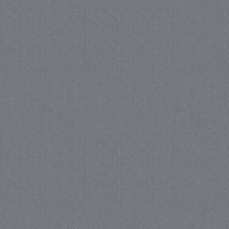
_GRECAPTCHA
5 maa
Google LLC
we
www.google.com
_gid
1 
Google LLC
.juf-milou.nl
crawlprotecttag
juf-milou.nl
1 
_ga
1 j
Google LLC
ma
.juf-milou.nl