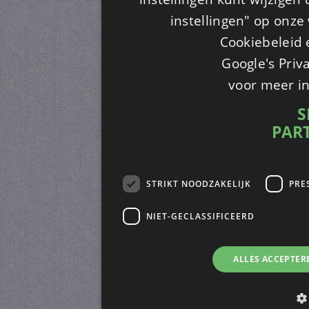
instellingen" op onze w
Cookiebeleid 
Google's Priv
voor meer i
S
PAR
STRIKT NOODZAKELIJK
PRE
NIET-GECLASSIFICEERD
ALLES ACCEPTER