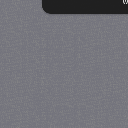
W
Strikt noodzakelijk
Prestatie
Strikt noodzakelijke cookies maken de kernfunctiona
accountbeheer. De website kan niet goed worden geb
Provider
/
Naam
Verva
Domein
CookieScriptConsent
4 we
CookieScript
da
juf-milou.nl
PHPSESSID
Se
PHP.net
juf-milou.nl