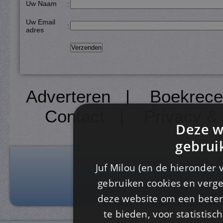
Uw Naam
:
Uw Email
:
adres
Adverteren
|
Boekrece
Contact
|
Privacy &
Deze w
gebrui
Juf Milou (en de hieronder 
gebruiken cookies en verge
deze website om een ​​beter
te bieden, voor statistis