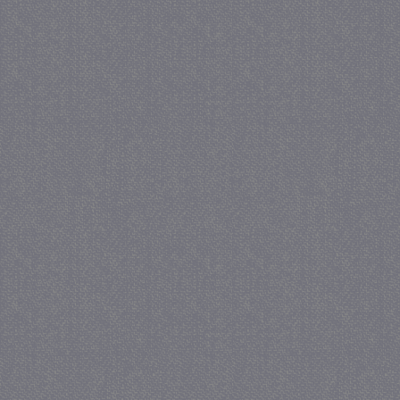
_GRECAPTCHA
5 maa
Google LLC
we
www.google.com
_gid
1 
Google LLC
.juf-milou.nl
crawlprotecttag
juf-milou.nl
1 
_ga
1 j
Google LLC
ma
.juf-milou.nl