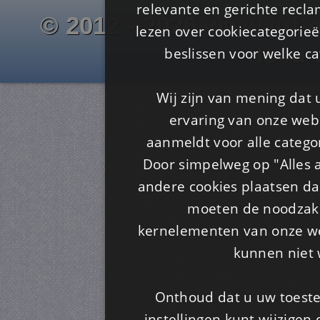
relevante en gerichte recl
© 2012 - 2026 www.juf-m
lezen over cookiecategorie
Is4u
beslissen voor welke ca
Wij zijn van mening dat
ervaring van onze webs
aanmeldt voor alle categor
Door simpelweg op "Alles a
andere cookies plaatsen dan
moeten de noodzakel
kernelementen van onze web
kunnen niet 
Onthoud dat u uw toeste
instellingen kunt wijzigen