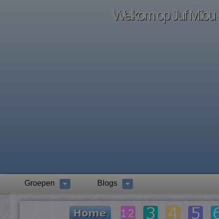
Welkom op Juf Milou -
Groepen
Blogs