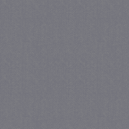
_gat
57 se
Google LLC
.juf-milou.nl