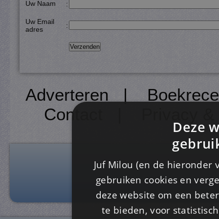
Uw Naam
:
Uw Email
:
adres
Adverteren
|
Boekrece
Contact
|
Privacy &
Deze w
gebrui
Juf Milou (en de hieronder 
gebruiken cookies en verge
deze website om een ​​beter
te bieden, voor statistis