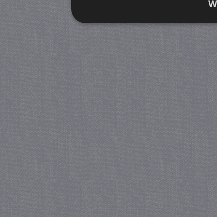
W
Strikt noodzakelijk
Prestatie
Strikt noodzakelijke cookies maken de kernfunctiona
accountbeheer. De website kan niet goed worden geb
Provider
/
Naam
Verva
Domein
CookieScriptConsent
4 we
CookieScript
da
juf-milou.nl
PHPSESSID
Se
PHP.net
juf-milou.nl