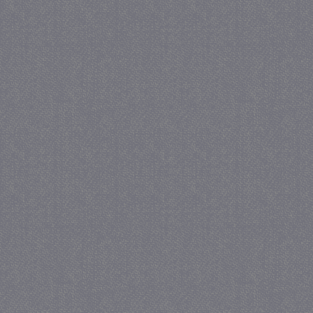
_gat
57 se
Google LLC
.juf-milou.nl