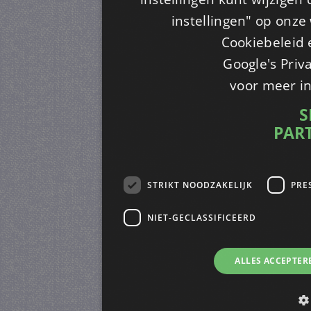
instellingen" op onze w
Cookiebeleid 
Google's Priv
voor meer i
S
PAR
STRIKT NOODZAKELIJK
PRE
NIET-GECLASSIFICEERD
ALLES ACCEPTER