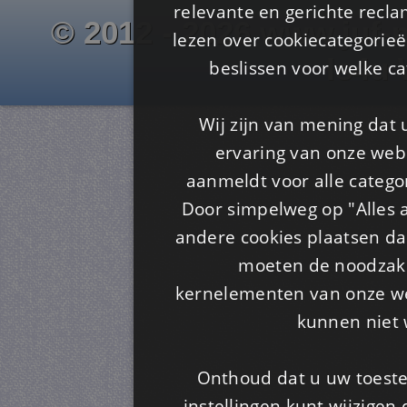
relevante en gerichte recl
© 2012 - 2026 www.juf-m
lezen over cookiecategorie
Is4u
beslissen voor welke ca
Wij zijn van mening dat
ervaring van onze webs
aanmeldt voor alle categor
Door simpelweg op "Alles a
andere cookies plaatsen dan
moeten de noodzakel
kernelementen van onze web
kunnen niet 
Onthoud dat u uw toeste
instellingen kunt wijzigen