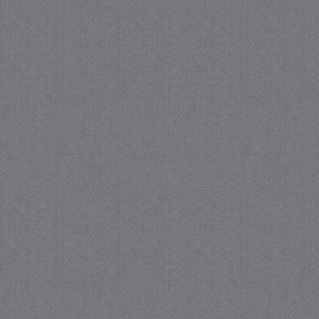
_GRECAPTCHA
5 maa
Google LLC
we
www.google.com
_gid
1 
Google LLC
.juf-milou.nl
crawlprotecttag
juf-milou.nl
1 
_ga
1 j
Google LLC
ma
.juf-milou.nl