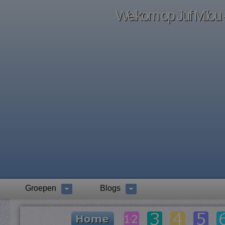
Welkom op Juf Milou -
Groepen
Blogs