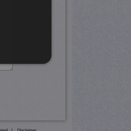
rd
 en accountbeheer. De
com-service om de
cookie-banner van Cookie-
PHP-taal. Dit is een
eleid
|
Disclaimer