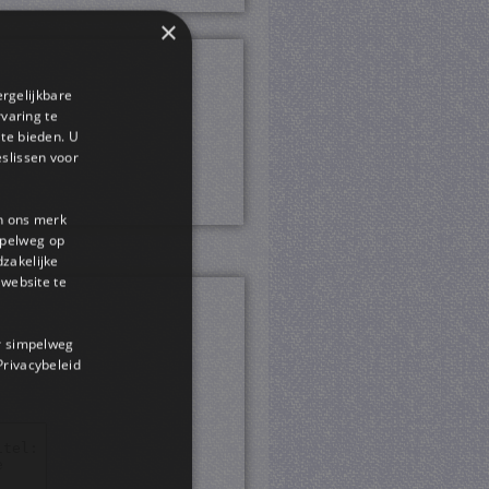
×
ergelijkbare
rvaring te
 te bieden. U
slissen voor
en ons merk
impelweg op
dzakelijke
website te
or simpelweg
 Privacybeleid