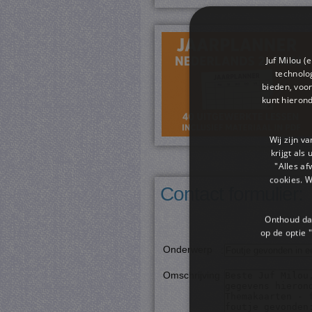
Juf Milou (
technolog
bieden, voor
kunt hieron
Wij zijn v
krijgt als
"Alles af
cookies. 
Contact formulier:
Onthoud dat
op de optie "
Onderwerp
:
Omschrijving