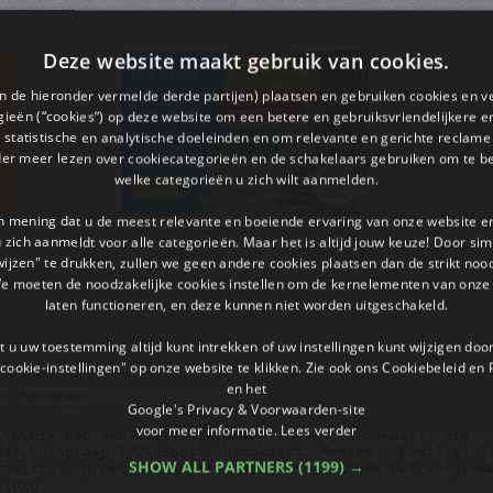
Deze website maakt gebruik van cookies.
en de hieronder vermelde derde partijen) plaatsen en gebruiken cookies en v
ieën (“cookies”) op deze website om een ​​betere en gebruiksvriendelijkere e
 statistische en analytische doeleinden en om relevante en gerichte reclame
der meer lezen over cookiecategorieën en de schakelaars gebruiken om te be
welke categorieën u zich wilt aanmelden.
an mening dat u de meest relevante en boeiende ervaring van onze website 
 u zich aanmeldt voor alle categorieën. Maar het is altijd jouw keuze! Door s
wijzen" te drukken, zullen we geen andere cookies plaatsen dan de strikt noo
We moeten de noodzakelijke cookies instellen om de kernelementen van onze 
laten functioneren, en deze kunnen niet worden uitgeschakeld.
 u uw toestemming altijd kunt intrekken of uw instellingen kunt wijzigen do
cookie-instellingen" op onze website te klikken. Zie ook ons ​​Cookiebeleid en
en het
Google's Privacy & Voorwaarden-site
voor meer informatie.
Lees verder
SHOW ALL PARTNERS
(1199) →