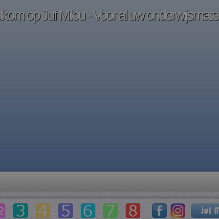
kom op Juf Milou - Voor al uw onderwijsmater