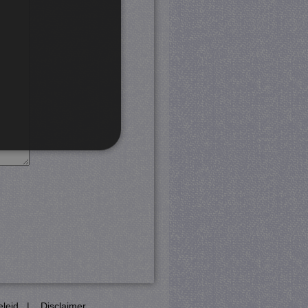
rd
 en accountbeheer. De
com-service om de
cookie-banner van Cookie-
PHP-taal. Dit is een
eleid
|
Disclaimer