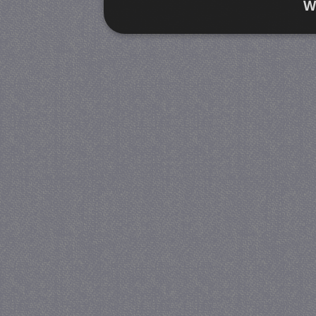
W
Strikt noodzakelijk
Prestatie
Strikt noodzakelijke cookies maken de kernfunctiona
accountbeheer. De website kan niet goed worden geb
Provider
/
Naam
Verva
Domein
CookieScriptConsent
4 we
CookieScript
da
juf-milou.nl
PHPSESSID
Se
PHP.net
juf-milou.nl