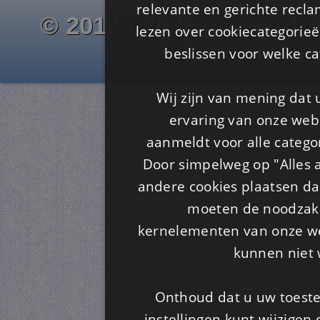
relevante en gerichte recl
© 2012 - 2026 www.juf-m
lezen over cookiecategorie
Is4u
beslissen voor welke ca
Wij zijn van mening dat
ervaring van onze webs
aanmeldt voor alle categor
Door simpelweg op "Alles a
andere cookies plaatsen dan
moeten de noodzakel
kernelementen van onze web
kunnen niet 
Onthoud dat u uw toeste
instellingen kunt wijzigen