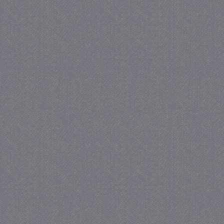
_GRECAPTCHA
5 maa
Google LLC
we
www.google.com
_gid
1 
Google LLC
.juf-milou.nl
crawlprotecttag
juf-milou.nl
1 
_ga
1 j
Google LLC
ma
.juf-milou.nl