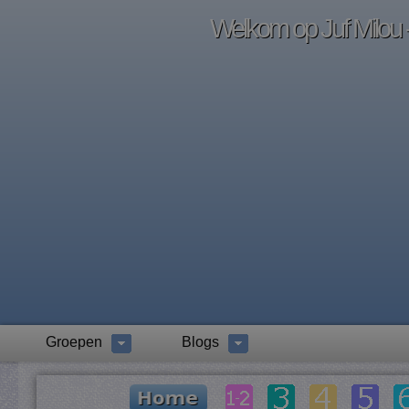
Welkom op Juf Milou -
Groepen
Blogs