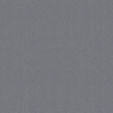
_gat
57 se
Google LLC
.juf-milou.nl