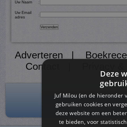
Uw Naam
:
Uw Email
:
adres
Adverteren
|
Boekrece
Contact
|
Privacy &
Deze w
gebrui
Juf Milou (en de hieronder 
gebruiken cookies en verge
deze website om een ​​beter
te bieden, voor statistis