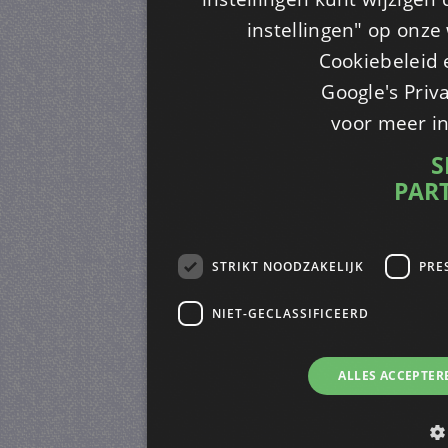
instellingen" op onze w
Cookiebeleid 
Google's Priv
voor meer i
S
PAR
STRIKT NOODZAKELIJK
PRE
NIET-GECLASSIFICEERD
ALLES ACCEPTER