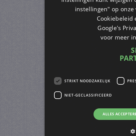
instellingen" op onze w
Cookiebeleid 
Google's Priv
voor meer i
S
PAR
STRIKT NOODZAKELIJK
PRE
NIET-GECLASSIFICEERD
ALLES ACCEPTER