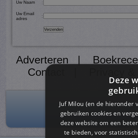
Uw Naam
:
Uw Email
:
adres
Adverteren
|
Boekrece
Contact
|
Privacy &
Deze w
gebrui
Juf Milou (en de hieronder 
gebruiken cookies en verge
deze website om een ​​beter
te bieden, voor statistis