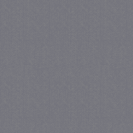
_GRECAPTCHA
5 maa
Google LLC
we
www.google.com
_gid
1 
Google LLC
.juf-milou.nl
crawlprotecttag
juf-milou.nl
1 
_ga
1 j
Google LLC
ma
.juf-milou.nl