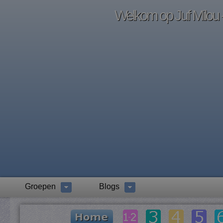
Welkom op Juf Milou -
Groepen
Blogs