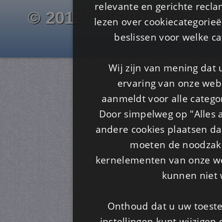
relevante en gerichte recl
© 2012 - 2026 www.juf-m
lezen over cookiecategorie
Is4u
beslissen voor welke ca
Wij zijn van mening dat
ervaring van onze webs
aanmeldt voor alle categor
Door simpelweg op "Alles a
andere cookies plaatsen dan
moeten de noodzakel
kernelementen van onze web
kunnen niet 
Onthoud dat u uw toeste
instellingen kunt wijzigen