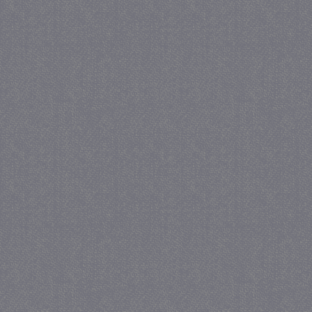
_gat
57 se
Google LLC
.juf-milou.nl