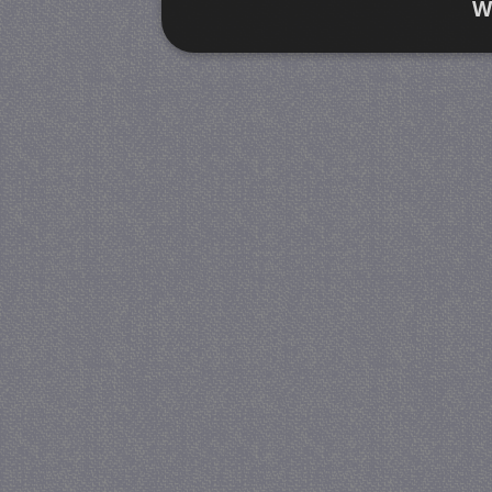
W
Strikt noodzakelijk
Prestatie
Strikt noodzakelijke cookies maken de kernfunctiona
accountbeheer. De website kan niet goed worden geb
Provider
/
Naam
Verva
Domein
CookieScriptConsent
4 we
CookieScript
da
juf-milou.nl
PHPSESSID
Se
PHP.net
juf-milou.nl