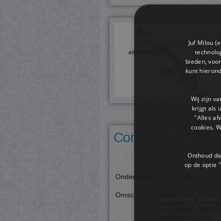
Juf Milou (
technolog
bieden, voor
kunt hieron
Wij zijn v
krijgt als
"Alles af
cookies. 
Contact formulier:
Onthoud dat
op de optie "
Onderwerp
:
Omschrijving