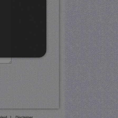
rd
 en accountbeheer. De
com-service om de
cookie-banner van Cookie-
PHP-taal. Dit is een
eleid
|
Disclaimer