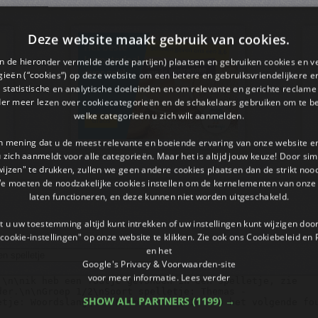
Deze website maakt gebruik van cookies.
en de hieronder vermelde derde partijen) plaatsen en gebruiken cookies en v
ieën (“cookies”) op deze website om een ​​betere en gebruiksvriendelijkere e
 statistische en analytische doeleinden en om relevante en gerichte reclame
der meer lezen over cookiecategorieën en de schakelaars gebruiken om te be
welke categorieën u zich wilt aanmelden.
an mening dat u de meest relevante en boeiende ervaring van onze website 
 u zich aanmeldt voor alle categorieën. Maar het is altijd jouw keuze! Door s
wijzen" te drukken, zullen we geen andere cookies plaatsen dan de strikt noo
We moeten de noodzakelijke cookies instellen om de kernelementen van onze 
laten functioneren, en deze kunnen niet worden uitgeschakeld.
 u uw toestemming altijd kunt intrekken of uw instellingen kunt wijzigen do
cookie-instellingen" op onze website te klikken. Zie ook ons ​​Cookiebeleid en
en het
Google's Privacy & Voorwaarden-site
voor meer informatie.
Lees verder
SHOW ALL PARTNERS
(1199) →