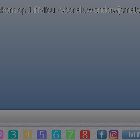
kom op Juf Milou - Voor al uw onderwijsmater