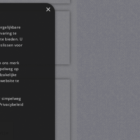
×
ergelijkbare
rvaring te
 te bieden. U
slissen voor
en ons merk
impelweg op
dzakelijke
website te
or simpelweg
 Privacybeleid