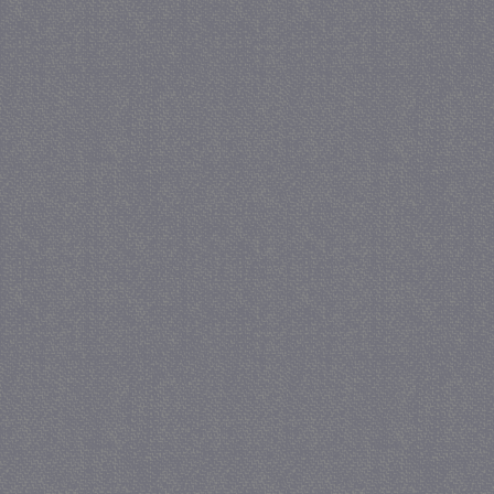
_gat
57 se
Google LLC
.juf-milou.nl