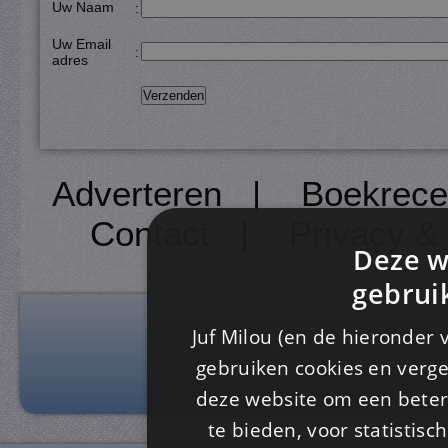
Uw Naam
:
Uw Email
:
adres
Adverteren
|
Boekrece
Contact
|
Privacy &
Deze w
gebrui
Juf Milou (en de hieronder 
gebruiken cookies en verge
deze website om een ​​beter
te bieden, voor statistis