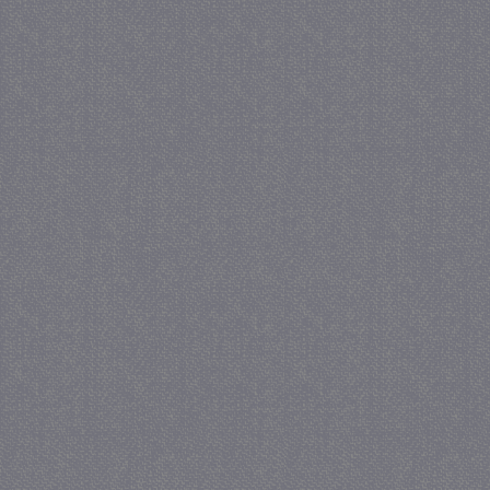
_GRECAPTCHA
5 maa
Google LLC
we
www.google.com
_gid
1 
Google LLC
.juf-milou.nl
crawlprotecttag
juf-milou.nl
1 
_ga
1 j
Google LLC
ma
.juf-milou.nl