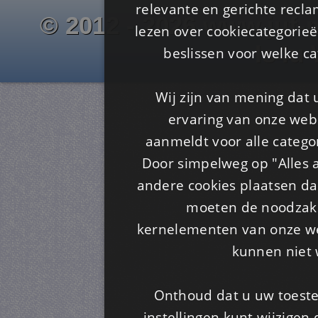
relevante en gerichte recl
© 2012 - 2026 www.juf-m
lezen over cookiecategorie
Is4u
beslissen voor welke ca
Wij zijn van mening dat
ervaring van onze webs
aanmeldt voor alle categor
Door simpelweg op "Alles a
andere cookies plaatsen dan
moeten de noodzakel
kernelementen van onze web
kunnen niet 
Onthoud dat u uw toeste
instellingen kunt wijzigen