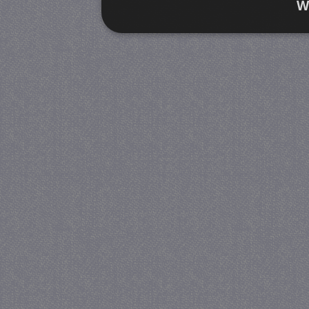
W
Strikt noodzakelijk
Prestatie
Strikt noodzakelijke cookies maken de kernfunctiona
accountbeheer. De website kan niet goed worden geb
Provider
/
Naam
Verva
Domein
CookieScriptConsent
4 we
CookieScript
da
juf-milou.nl
PHPSESSID
Se
PHP.net
juf-milou.nl