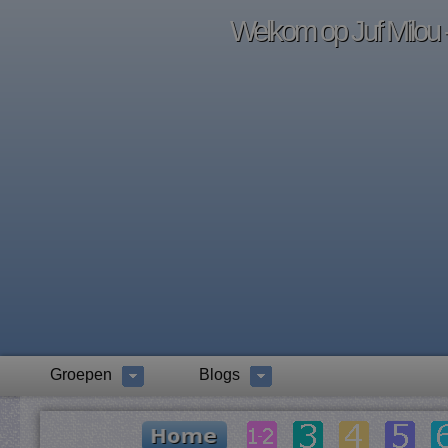
Welkom op Juf Milou -
Groepen
Blogs