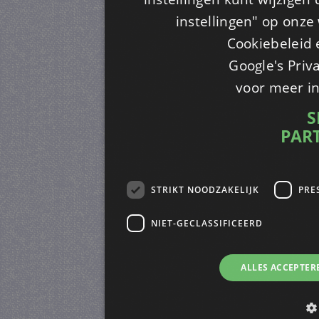
instellingen" op onze w
Cookiebeleid 
Google's Priv
voor meer i
S
PAR
STRIKT NOODZAKELIJK
PRE
NIET-GECLASSIFICEERD
ALLES ACCEPTER