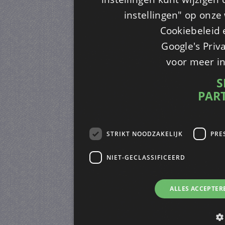
instellingen" op onze w
Cookiebeleid 
Google's Priv
voor meer i
S
PAR
STRIKT NOODZAKELIJK
PRE
NIET-GECLASSIFICEERD
ALLES ACCEPTER