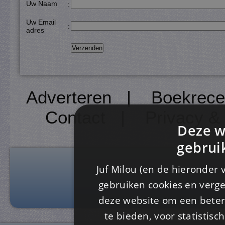
Uw Naam
:
Uw Email
:
adres
Adverteren
|
Boekrece
Contact
|
Privacy &
Deze w
gebrui
Juf Milou (en de hieronder 
gebruiken cookies en verge
deze website om een ​​beter
te bieden, voor statistis