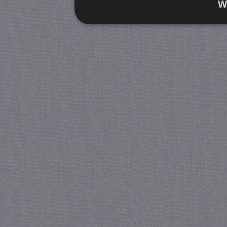
W
Strikt noodzakelijk
Prestatie
Strikt noodzakelijke cookies maken de kernfunctiona
accountbeheer. De website kan niet goed worden geb
Provider
/
Naam
Verva
Domein
CookieScriptConsent
4 we
CookieScript
da
juf-milou.nl
PHPSESSID
Se
PHP.net
juf-milou.nl