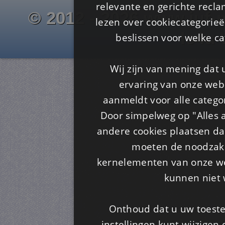
relevante en gerichte recl
© 2012 - 2026 www.juf-m
lezen over cookiecategorie
Is4u
beslissen voor welke ca
Wij zijn van mening dat
ervaring van onze webs
aanmeldt voor alle categor
Door simpelweg op "Alles a
andere cookies plaatsen dan
moeten de noodzakel
kernelementen van onze web
kunnen niet 
Onthoud dat u uw toeste
instellingen kunt wijzigen