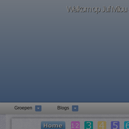
Welkom op Juf Milou -
Groepen
Blogs