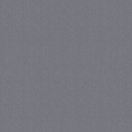
_GRECAPTCHA
5 maa
Google LLC
we
www.google.com
_gid
1 
Google LLC
.juf-milou.nl
crawlprotecttag
juf-milou.nl
1 
_ga
1 j
Google LLC
ma
.juf-milou.nl