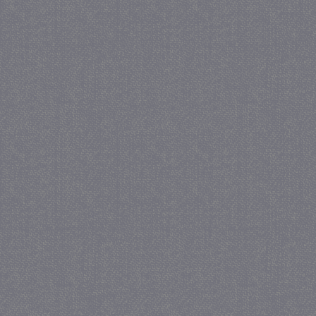
_gat
57 se
Google LLC
.juf-milou.nl