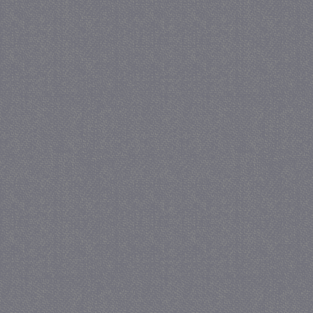
_GRECAPTCHA
5 maa
Google LLC
we
www.google.com
_gid
1 
Google LLC
.juf-milou.nl
crawlprotecttag
juf-milou.nl
1 
_ga
1 j
Google LLC
ma
.juf-milou.nl