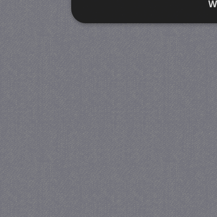
W
Strikt noodzakelijk
Prestatie
Strikt noodzakelijke cookies maken de kernfunctiona
accountbeheer. De website kan niet goed worden geb
Provider
/
Naam
Verva
Domein
CookieScriptConsent
4 we
CookieScript
da
juf-milou.nl
PHPSESSID
Se
PHP.net
juf-milou.nl