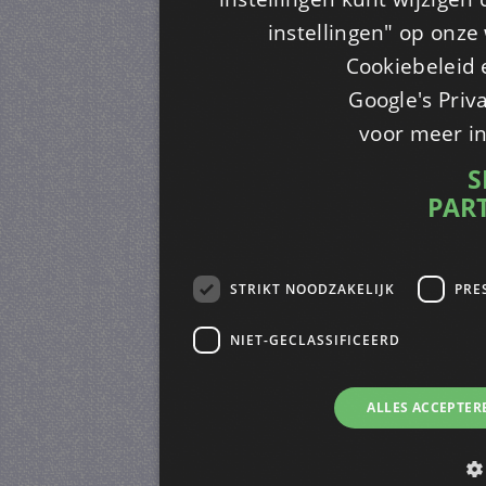
instellingen" op onze w
Cookiebeleid 
Google's Priv
voor meer i
S
PAR
STRIKT NOODZAKELIJK
PRE
NIET-GECLASSIFICEERD
ALLES ACCEPTER