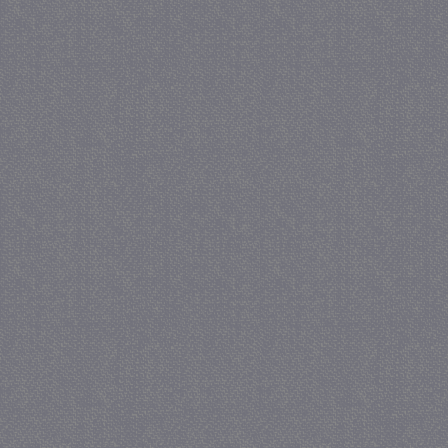
_gat
57 se
Google LLC
.juf-milou.nl