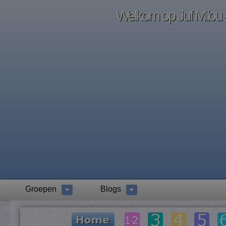
Welkom op Juf Milou -
Groepen
Blogs